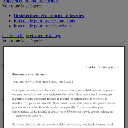
Sports et loisirs
Appareil et produit insecticides
Voir toute la catégorie
Désinsectiseur et destructeur d’insectes
Insecticide pour insectes rampants
Insecticide pour insectes volants
Chariot à linge et armoire à linge
Voir toute la catégorie
Chariot à linge
Sac à linge et accessoires
Continuer sans accepter
Chariot de nettoyage
Voir toute la catégorie
Bienvenue chez Manutan
Vous offrir une visite sur-mesure, nous tient à cœur !
Accessoires pour chariot de nettoyage
Chariot de lavage
En cliquant sur le bouton « Autoriser tous les cookies », notre plateforme web va pouvoir
Chariot de ménage
échanger des cookies avec votre navigateur. Ces informations permettent à notre équipe
marketing et à nos partenaires internet de mesurer les performances de notre site, et
d'analyser vos préférences d'achats. Nous pouvons ainsi vous proposer des produits encore
Cireuse à chaussures
plus adaptés à vos besoins et de la publicité appropriée. Si vous souhaitez plus
Voir toute la catégorie
d'informations sur les finalités et choisir vos préférences par type de cookies, cliquez sur
« Paramètres des cookies ».
Équipement sanitaires, douche et salle de bain
Voir toute la catégorie
Et si vous choisissez de continuer votre visite sans cookies, vous êtes le bienvenu aussi !