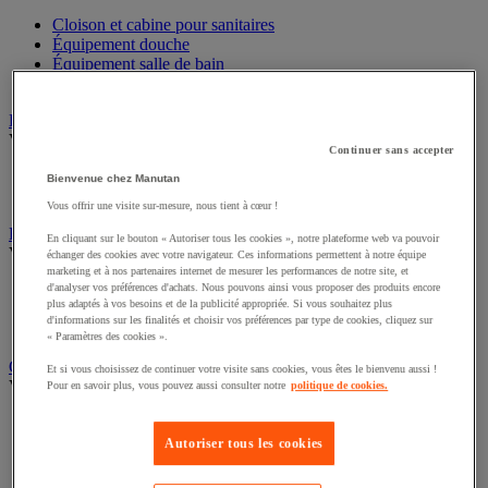
Cloison et cabine pour sanitaires
Équipement douche
Équipement salle de bain
Équipement sanitaires
Essuie-mains et distributeur d’essuie-mains
Voir toute la catégorie
Continuer sans accepter
Distributeur d'essuie-mains
Bienvenue chez Manutan
Essuie-mains en feuilles ou rouleau
Vous offrir une visite sur-mesure, nous tient à cœur !
Essuyage industriel
En cliquant sur le bouton « Autoriser tous les cookies », notre plateforme web va pouvoir
Voir toute la catégorie
échanger des cookies avec votre navigateur. Ces informations permettent à notre équipe
marketing et à nos partenaires internet de mesurer les performances de notre site, et
d'analyser vos préférences d'achats. Nous pouvons ainsi vous proposer des produits encore
Bobine d'essuyage industriel
plus adaptés à vos besoins et de la publicité appropriée. Si vous souhaitez plus
Chiffons textile et non-tissé
d'informations sur les finalités et choisir vos préférences par type de cookies, cliquez sur
Distributeur d'essuyage industriel
« Paramètres des cookies ».
Gestion des déchets
Et si vous choisissez de continuer votre visite sans cookies, vous êtes le bienvenu aussi !
Voir toute la catégorie
Pour en savoir plus, vous pouvez aussi consulter notre
politique de cookies.
Benne
Big bag
Autoriser tous les cookies
Cendrier-poubelle et cendrier
Poubelle d’intérieur et d’extérieur