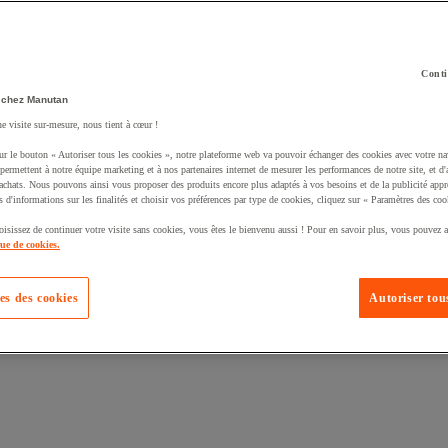
Conti
 chez Manutan
ne visite sur-mesure, nous tient à cœur !
uté un produit à votre panier :
ur le bouton « Autoriser tous les cookies », notre plateforme web va pouvoir échanger des cookies avec votre na
permettent à notre équipe marketing et à nos partenaires internet de mesurer les performances de notre site, et d'
'achats. Nous pouvons ainsi vous proposer des produits encore plus adaptés à vos besoins et de la publicité appr
s d'informations sur les finalités et choisir vos préférences par type de cookies, cliquez sur « Paramètres des coo
oisissez de continuer votre visite sans cookies, vous êtes le bienvenu aussi ! Pour en savoir plus, vous pouvez a
que de cookies.
es des cookies
Autoriser tous