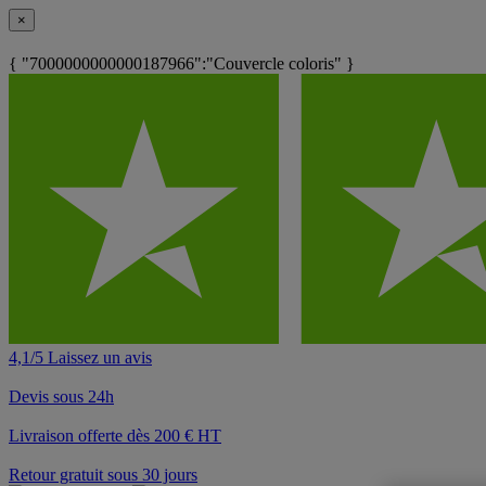
×
{ "7000000000000187966":"Couvercle coloris" }
4,1/5 Laissez un avis
Devis sous 24h
Livraison offerte dès 200 € HT
Retour gratuit sous 30 jours