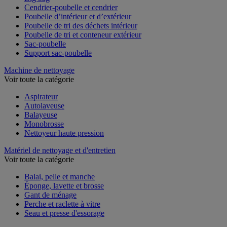
Cendrier-poubelle et cendrier
Poubelle d’intérieur et d’extérieur
Poubelle de tri des déchets intérieur
Poubelle de tri et conteneur extérieur
Sac-poubelle
Support sac-poubelle
Machine de nettoyage
Voir toute la catégorie
Aspirateur
Autolaveuse
Balayeuse
Monobrosse
Nettoyeur haute pression
Matériel de nettoyage et d'entretien
Voir toute la catégorie
Balai, pelle et manche
Éponge, lavette et brosse
Gant de ménage
Perche et raclette à vitre
Seau et presse d'essorage