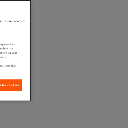
nuer sans accepter
vigateur. Ces
analyser vos
opriée. Si vous
kies ».
ussi consulter
 les cookies