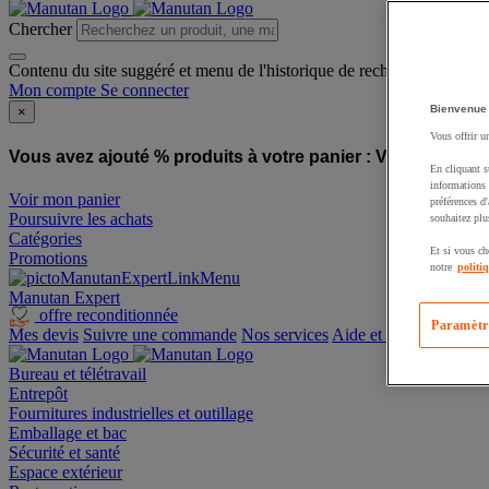
Chercher
Contenu du site suggéré et menu de l'historique de recherche
Mon compte
Se connecter
Bienvenue
×
Vous offrir u
Vous avez ajouté % produits à votre panier :
Vous avez ajo
En cliquant s
informations 
Voir mon panier
préférences d
Poursuivre les achats
souhaitez plu
Catégories
Et si vous ch
Promotions
notre
politi
Manutan Expert
offre reconditionnée
Paramètr
Mes devis
Suivre une commande
Nos services
Aide et contact
Bureau et télétravail
Entrepôt
Fournitures industrielles et outillage
Emballage et bac
Sécurité et santé
Espace extérieur