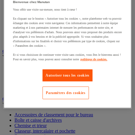
Bienvenue chez Manutan
Éclairage scénique et architectural
Éclairage studio et accessoirisation
Vous offrir une visite sur-mesure, nous tient à cœur !
Équipement audio et Hi-Fi
Matériel de projection et vidéoprojection
En cliquant sur le bouton « Autoriser tous les cookies », notre plateforme web va pouvoir
échanger des cookies avec votre navigateur. Ces informations permettent à notre équipe
Sonorisation et enregistrement professionnels
marketing et à nos partenaires internet de mesurer les performances de notre site, et
Studio Web radio et vidéo
d'analyser vos préférences d'achats. Nous pouvons ainsi vous proposer des produits encore
Système d'affichage dynamique et interactif
plus adaptés à vos besoins et de la publicité appropriée. Si vous souhaitez plus
Télévision, lecteur DVD et Blu-ray
d'informations sur les finalités et choisir vos préférences par type de cookies, cliquez sur
« Paramètres des cookies ».
Chauffage, climatisation et traitement de l'air
Et si vous choisissez de continuer votre visite sans cookies, vous êtes le bienvenu aussi !
Voir toute la catégorie
Pour en savoir plus, vous pouvez aussi consulter notre
politique de cookies.
Chauffage
Climatiseur
Autoriser tous les cookies
Rafraîchisseur d'air
Traitement de l'air
Ventilateur
Paramètres des cookies
Classement et archivage
Voir toute la catégorie
Accessoires de classement pour le bureau
Boîte et caisse d'archives
Chemise et trieur
Classeur, intercalaire et pochette