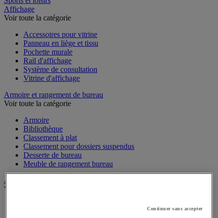
Sports et loisirs
Affichage
Voir toute la catégorie
Accessoires pour vitrine
Panneau en liège et tissu
Pochette murale
Rail d'affichage
Système de consultation
Vitrine d'affichage
Armoire et rangement de bureau
Voir toute la catégorie
Armoire
Bibliothèque
Classement à plat
Classement pour dossiers suspendus
Desserte de bureau
Meuble de rangement bureau
Audiovisuel
Voir toute la catégorie
Appareil photo, caméscope et jumelles
Continuer sans accepter
Connectique audio et vidéo