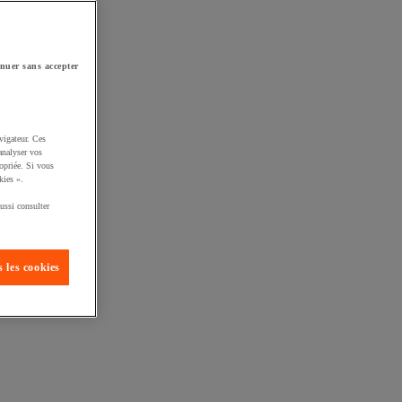
nuer sans accepter
vigateur. Ces
analyser vos
opriée. Si vous
kies ».
ussi consulter
 les cookies