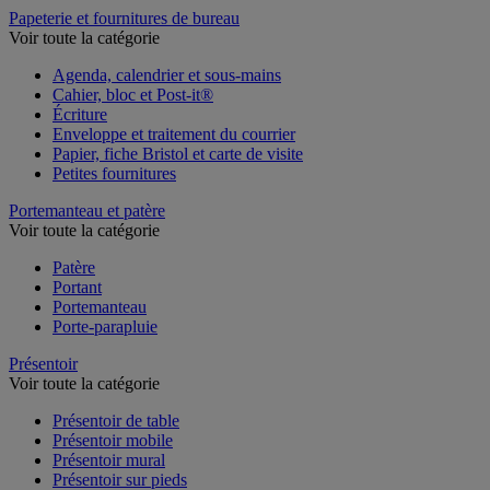
Papeterie et fournitures de bureau
Voir toute la catégorie
Agenda, calendrier et sous-mains
Cahier, bloc et Post-it®
Écriture
Enveloppe et traitement du courrier
Papier, fiche Bristol et carte de visite
Petites fournitures
Portemanteau et patère
Voir toute la catégorie
Patère
Portant
Portemanteau
Porte-parapluie
Présentoir
Voir toute la catégorie
Présentoir de table
Présentoir mobile
Présentoir mural
Présentoir sur pieds