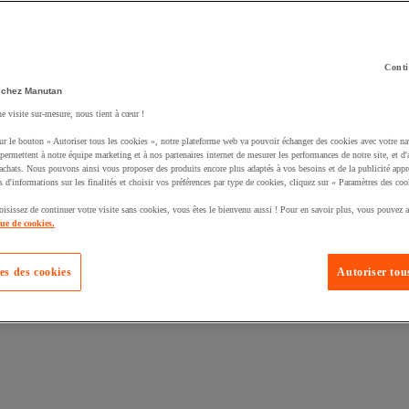
Conti
 chez Manutan
uté un produit à votre panier :
ne visite sur-mesure, nous tient à cœur !
ur le bouton « Autoriser tous les cookies », notre plateforme web va pouvoir échanger des cookies avec votre na
permettent à notre équipe marketing et à nos partenaires internet de mesurer les performances de notre site, et d'
'achats. Nous pouvons ainsi vous proposer des produits encore plus adaptés à vos besoins et de la publicité appr
s d'informations sur les finalités et choisir vos préférences par type de cookies, cliquez sur « Paramètres des coo
oisissez de continuer votre visite sans cookies, vous êtes le bienvenu aussi ! Pour en savoir plus, vous pouvez a
que de cookies.
es des cookies
Autoriser tous