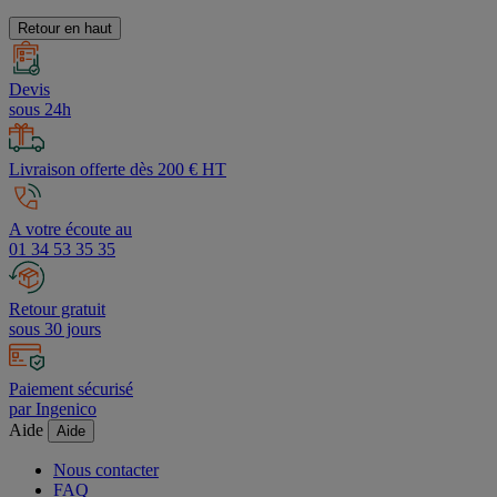
procédures d'authentification et de contrôle,
cliquez ici
.
Retour en haut
Devis
sous 24h
Livraison offerte dès 200 € HT
A votre écoute au
01 34 53 35 35
Retour gratuit
sous 30 jours
Paiement sécurisé
par Ingenico
Aide
Aide
Nous contacter