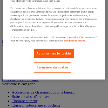
Vous offrir une visite sur-mesure, nous tient à cœur !
Connectique audio et vidéo
Éclairage scénique et architectural
En cliquant sur le bouton « Autoriser tous les cookies », notre plateforme web va pouvoir
Éclairage studio et accessoirisation
échanger des cookies avec votre navigateur. Ces informations permettent à notre équipe
Équipement audio et Hi-Fi
marketing et à nos partenaires internet de mesurer les performances de notre site, et
d'analyser vos préférences d'achats. Nous pouvons ainsi vous proposer des produits encore
Matériel de projection et vidéoprojection
plus adaptés à vos besoins et de la publicité appropriée. Si vous souhaitez plus
Sonorisation et enregistrement professionnels
d'informations sur les finalités et choisir vos préférences par type de cookies, cliquez sur
Studio Web radio et vidéo
« Paramètres des cookies ».
Système d'affichage dynamique et interactif
Télévision, lecteur DVD et Blu-ray
Et si vous choisissez de continuer votre visite sans cookies, vous êtes le bienvenu aussi !
Pour en savoir plus, vous pouvez aussi consulter notre
politique de cookies.
Chauffage, climatisation et traitement de l'air
Voir toute la catégorie
Autoriser tous les cookies
Chauffage
Climatiseur
Rafraîchisseur d'air
Paramètres des cookies
Traitement de l'air
Ventilateur
Classement et archivage
Voir toute la catégorie
Accessoires de classement pour le bureau
Boîte et caisse d'archives
Chemise et trieur