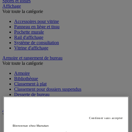
Hygiène
Sports et loisirs
Affichage
Voir toute la catégorie
Accessoires pour vitrine
Panneau en liège et tissu
Pochette murale
Rail d'affichage
Système de consultation
Vitrine d'affichage
Armoire et rangement de bureau
Voir toute la catégorie
Armoire
Bibliothèque
Classement à plat
Classement pour dossiers suspendus
Desserte de bureau
Meuble de rangement bureau
Audiovisuel
Continuer sans accepter
Voir toute la catégorie
Bienvenue chez Manutan
Appareil photo, caméscope et jumelles