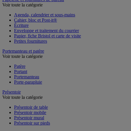
Papeterie et fournitures de bureau
Voir toute la catégorie
Agenda, calendrier et sous-mains
Cahier, bloc et Post-it®
Écriture
Enveloppe et traitement du courrier
Papier, fiche Bristol et carte de visite
Petites fournitures
Portemanteau et patère
Voir toute la catégorie
Patère
Portant
Portemanteau
Porte-parapluie
Présentoir
Voir toute la catégorie
Présentoir de table
Présentoir mobile
Présentoir mural
Présentoir sur pieds