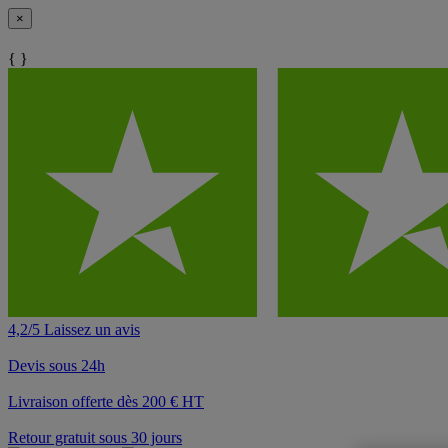
×
{ }
4,2/5 Laissez un avis
Devis sous 24h
Livraison offerte dès 200 € HT
Retour gratuit sous 30 jours