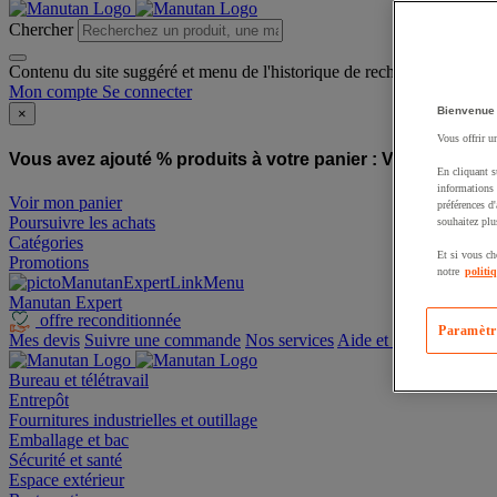
Chercher
Contenu du site suggéré et menu de l'historique de recherche
Mon compte
Se connecter
Bienvenue
×
Vous offrir u
Vous avez ajouté % produits à votre panier :
Vous avez ajo
En cliquant s
informations 
Voir mon panier
préférences d
Poursuivre les achats
souhaitez plu
Catégories
Et si vous ch
Promotions
notre
politi
Manutan Expert
offre reconditionnée
Paramètr
Mes devis
Suivre une commande
Nos services
Aide et contact
Bureau et télétravail
Entrepôt
Fournitures industrielles et outillage
Emballage et bac
Sécurité et santé
Espace extérieur