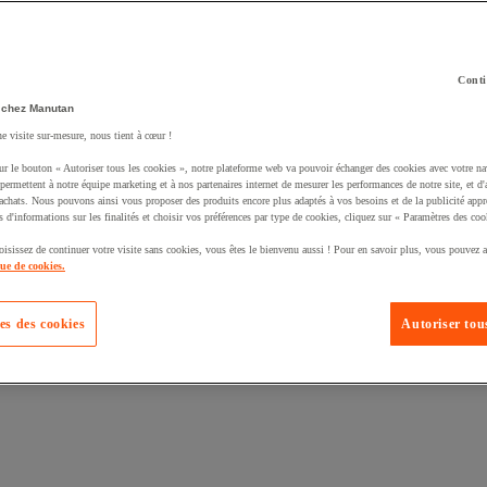
Conti
 chez Manutan
ne visite sur-mesure, nous tient à cœur !
uté un produit à votre panier :
ur le bouton « Autoriser tous les cookies », notre plateforme web va pouvoir échanger des cookies avec votre na
permettent à notre équipe marketing et à nos partenaires internet de mesurer les performances de notre site, et d'
'achats. Nous pouvons ainsi vous proposer des produits encore plus adaptés à vos besoins et de la publicité appr
s d'informations sur les finalités et choisir vos préférences par type de cookies, cliquez sur « Paramètres des coo
oisissez de continuer votre visite sans cookies, vous êtes le bienvenu aussi ! Pour en savoir plus, vous pouvez a
que de cookies.
es des cookies
Autoriser tous