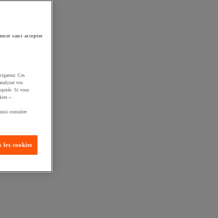
nuer sans accepter
vigateur. Ces
analyser vos
opriée. Si vous
kies ».
ussi consulter
 les cookies