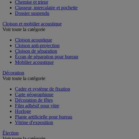
Chemise et trieur
Classeur, intercalaire et pochette
Dossier suspendu
Cloison et mobilier acoustique
Voir toute la catégorie
Cloison acoustique
Cloison anti-projection
Cloison de séparation
Écran de séparation pour bureau
Mobilier acoustique
Décoration
Voir toute la catégorie
Cadre et système de fixation
Carte géographique
Décoration de fêtes
Film adhésif pour vitre
Horloge
Plante artificielle pour bureau
Vitrine d'exposition
Élection
Voir toute la catégorie