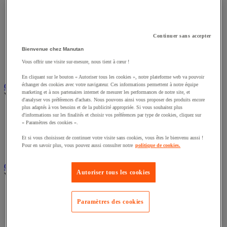
Éclairage scénique et architectural
Éclairage studio et accessoirisation
Équipement audio et Hi-Fi
Matériel de projection et vidéoprojection
Continuer sans accepter
Sonorisation et enregistrement professionnels
Bienvenue chez Manutan
Studio Web radio et vidéo
Système d'affichage dynamique et interactif
Vous offrir une visite sur-mesure, nous tient à cœur !
Télévision, lecteur DVD et Blu-ray
En cliquant sur le bouton « Autoriser tous les cookies », notre plateforme web va pouvoir
échanger des cookies avec votre navigateur. Ces informations permettent à notre équipe
Chauffage, climatisation et traitement de l'air
marketing et à nos partenaires internet de mesurer les performances de notre site, et
Voir toute la catégorie
d'analyser vos préférences d'achats. Nous pouvons ainsi vous proposer des produits encore
plus adaptés à vos besoins et de la publicité appropriée. Si vous souhaitez plus
Chauffage
d'informations sur les finalités et choisir vos préférences par type de cookies, cliquez sur
Climatiseur
« Paramètres des cookies ».
Rafraîchisseur d'air
Et si vous choisissez de continuer votre visite sans cookies, vous êtes le bienvenu aussi !
Traitement de l'air
Pour en savoir plus, vous pouvez aussi consulter notre
politique de cookies.
Ventilateur
Classement et archivage
Autoriser tous les cookies
Voir toute la catégorie
Accessoires de classement pour le bureau
Boîte et caisse d'archives
Paramètres des cookies
Chemise et trieur
Classeur, intercalaire et pochette