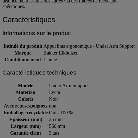
distinctement les uns des autres via des filières de recyclage
spécifiques.
Caractéristiques
Informations sur le produit
Intitulé du produit
Appui bras ergonomique - Under Arm Support
Marque
Bakker Elkhuizen
Conditionnement
L'unité
Caractéristiques techniques
Modèle
Under Arm Support
Matériau
Lycra
Coloris
Noir
Avec repose-poignets
non
Emballage recyclable
Oui - 100 %
Épaisseur (mm)
25 mm
Largeur (mm)
560 mm
Garantie client
3 ans