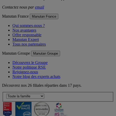
Lun-Ven de 8h30 à 18h - prix d'un appel local
Contactez nous par
email
Manutan France
Manutan France
Qui sommes-nous ?
Nos avantages
Offre responsable
Manutan Expert
Tous nos partenaires
Manutan Groupe
Manutan Groupe
Découvrez le Groupe
Notre politique RSE
Rejoignez-nous
Notre blog des experts achats
Découvrez nos 26 filiales réparties dans 17 pays.