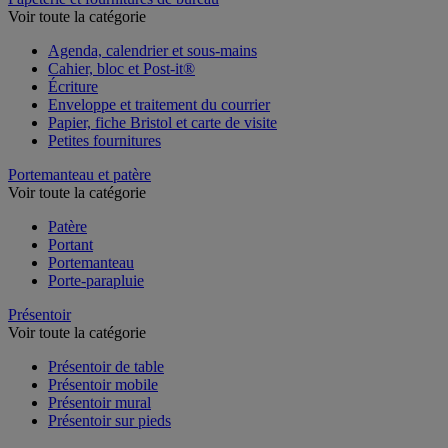
Papeterie et fournitures de bureau
Voir toute la catégorie
Agenda, calendrier et sous-mains
Cahier, bloc et Post-it®
Écriture
Enveloppe et traitement du courrier
Papier, fiche Bristol et carte de visite
Petites fournitures
Portemanteau et patère
Voir toute la catégorie
Patère
Portant
Portemanteau
Porte-parapluie
Présentoir
Voir toute la catégorie
Présentoir de table
Présentoir mobile
Présentoir mural
Présentoir sur pieds