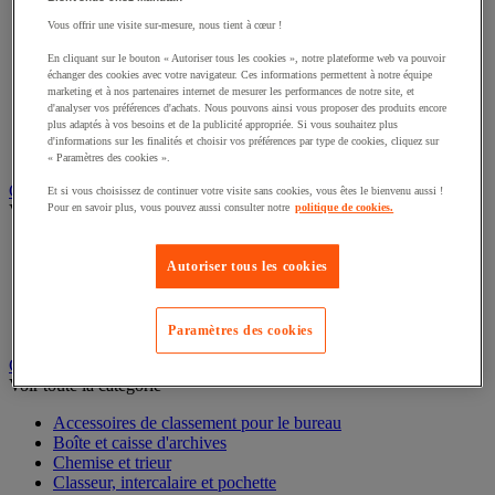
Connectique audio et vidéo
Vous offrir une visite sur-mesure, nous tient à cœur !
Éclairage scénique et architectural
Éclairage studio et accessoirisation
En cliquant sur le bouton « Autoriser tous les cookies », notre plateforme web va pouvoir
Équipement audio et Hi-Fi
échanger des cookies avec votre navigateur. Ces informations permettent à notre équipe
Matériel de projection et vidéoprojection
marketing et à nos partenaires internet de mesurer les performances de notre site, et
Sonorisation et enregistrement professionnels
d'analyser vos préférences d'achats. Nous pouvons ainsi vous proposer des produits encore
plus adaptés à vos besoins et de la publicité appropriée. Si vous souhaitez plus
Studio Web radio et vidéo
d'informations sur les finalités et choisir vos préférences par type de cookies, cliquez sur
Système d'affichage dynamique et interactif
« Paramètres des cookies ».
Télévision, lecteur DVD et Blu-ray
Et si vous choisissez de continuer votre visite sans cookies, vous êtes le bienvenu aussi !
Chauffage, climatisation et traitement de l'air
Pour en savoir plus, vous pouvez aussi consulter notre
politique de cookies.
Voir toute la catégorie
Chauffage
Autoriser tous les cookies
Climatiseur
Rafraîchisseur d'air
Traitement de l'air
Paramètres des cookies
Ventilateur
Classement et archivage
Voir toute la catégorie
Accessoires de classement pour le bureau
Boîte et caisse d'archives
Chemise et trieur