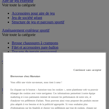
Sports et loisirs
Aire de jeu extérieur
Voir toute la catégorie
Accessoires pour aire de jeu
Jeu de société géant
Structure de jeu et parcours sportif
Aménagement extérieur sportif
Voir toute la catégorie
Brosse chaussures à crampons
Filet et accessoires pare-ballon
Traçage de terrain engazonné
Athlétisme
Voir toute la catégorie
Continuer sans accepter
Matériel de course à pied
Bienvenue chez Manutan
Matériel de lancer athlétique
Vous offrir une visite sur-mesure, nous tient à cœur !
Matériel de saut athlétique
En cliquant sur le bouton « Autoriser tous les cookies », notre plateforme web va pouvoir
Équipements et accessoires multisport
échanger des cookies avec votre navigateur. Ces informations permettent à notre équipe
marketing et à nos partenaires internet de mesurer les performances de notre site, et
Voir toute la catégorie
d'analyser vos préférences d'achats. Nous pouvons ainsi vous proposer des produits encore
plus adaptés à vos besoins et de la publicité appropriée. Si vous souhaitez plus
Afficheur
d'informations sur les finalités et choisir vos préférences par type de cookies, cliquez sur