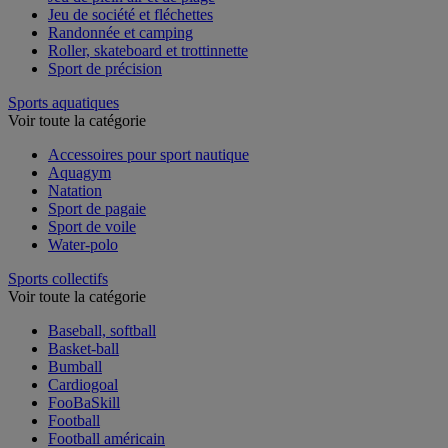
Jeu de plein air et de plage
Jeu de société et fléchettes
Randonnée et camping
Roller, skateboard et trottinnette
Sport de précision
Sports aquatiques
Voir toute la catégorie
Accessoires pour sport nautique
Aquagym
Natation
Sport de pagaie
Sport de voile
Water-polo
Sports collectifs
Voir toute la catégorie
Baseball, softball
Basket-ball
Bumball
Cardiogoal
FooBaSkill
Football