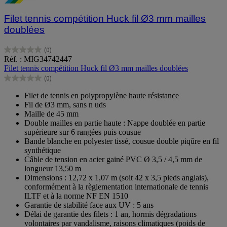
Filet tennis compétition Huck fil Ø3 mm mailles
doublées
(0)
0.0
Réf. : MIG34742447
sur
Filet tennis compétition Huck fil Ø3 mm mailles doublées
5
(0)
étoiles.
0.0
sur
Filet de tennis en polypropylène haute résistance
5
Fil de Ø3 mm, sans n uds
étoiles.
Maille de 45 mm
Double mailles en partie haute : Nappe doublée en partie
supérieure sur 6 rangées puis cousue
Bande blanche en polyester tissé, cousue double piqûre en fil
synthétique
Câble de tension en acier gainé PVC Ø 3,5 / 4,5 mm de
longueur 13,50 m
Dimensions : 12,72 x 1,07 m (soit 42 x 3,5 pieds anglais),
conformément à la règlementation internationale de tennis
ILTF et à la norme NF EN 1510
Garantie de stabilité face aux UV : 5 ans
Délai de garantie des filets : 1 an, hormis dégradations
volontaires par vandalisme, raisons climatiques (poids de