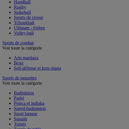
Handball
Rugby
Spikeball
Sports de crosse
Tchoukball
Ultimate - frisbee
Volley-ball
Sports de combat
Voir toute la catégorie
Arts martiaux
Boxe
Self-défense et krav-maga
Sports de raquettes
Voir toute la catégorie
Badminton
Padel
Peteca et indiaka
Speed-badminton
Sport basque
Squash
Tennis