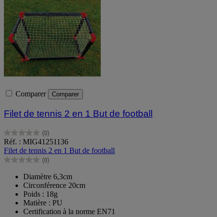
Comparer
Comparer
Filet de tennis 2 en 1 But de football
(0)
0.0
Réf. : MIG41251136
sur
Filet de tennis 2 en 1 But de football
5
(0)
étoiles.
0.0
sur
Diamètre 6,3cm
5
Circonférence 20cm
étoiles.
Poids : 18g
Matière : PU
Certification à la norme EN71