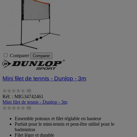
Comparer
Comparer
Mini filet de tennis - Dunlop - 3m
(0)
0.0
Réf. : MIG34742461
sur
Mini filet de tennis - Dunlop - 3m
5
(0)
étoiles.
0.0
sur
Ensemble poteaux et filet réglable en hauteur
5
Parfait pour le mini-tennis et peut-être utilisé pour le
étoiles.
badminton
Filet léger et durable