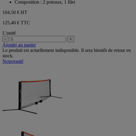
Composition : 2 poteaux, 1 filet
104,50 €
HT
125,40 € TTC
L'unité
-
+
Ajouter au panier
Le produit est actuellement indisponible. Il sera bientôt de retour en
stock.
Nouveauté