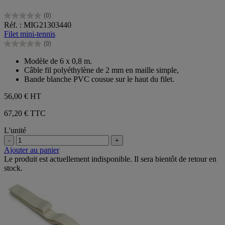
(0)
0.0
Réf. : MIG21303440
sur
Filet mini-tennis
5
(0)
étoiles.
0.0
sur
Modèle de 6 x 0,8 m.
5
Câble fil polyéthylène de 2 mm en maille simple,
étoiles.
Bande blanche PVC cousue sur le haut du filet.
56,00 €
HT
67,20 € TTC
L'unité
-
+
Ajouter au panier
Le produit est actuellement indisponible. Il sera bientôt de retour en
stock.