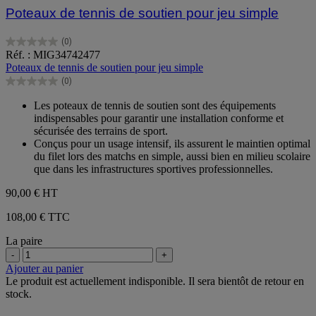
Poteaux de tennis de soutien pour jeu simple
(0)
0.0
Réf. : MIG34742477
sur
Poteaux de tennis de soutien pour jeu simple
5
(0)
étoiles.
0.0
sur
Les poteaux de tennis de soutien sont des équipements
5
indispensables pour garantir une installation conforme et
étoiles.
sécurisée des terrains de sport.
Conçus pour un usage intensif, ils assurent le maintien optimal
du filet lors des matchs en simple, aussi bien en milieu scolaire
que dans les infrastructures sportives professionnelles.
90,00 €
HT
108,00 € TTC
La paire
-
+
Ajouter au panier
Le produit est actuellement indisponible. Il sera bientôt de retour en
stock.