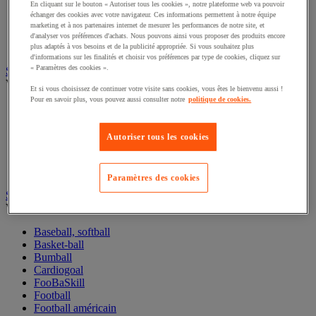
En cliquant sur le bouton « Autoriser tous les cookies », notre plateforme web va pouvoir
Jeu de société et fléchettes
échanger des cookies avec votre navigateur. Ces informations permettent à notre équipe
Randonnée et camping
marketing et à nos partenaires internet de mesurer les performances de notre site, et
Roller, skateboard et trottinnette
d'analyser vos préférences d'achats. Nous pouvons ainsi vous proposer des produits encore
Sport de précision
plus adaptés à vos besoins et de la publicité appropriée. Si vous souhaitez plus
d'informations sur les finalités et choisir vos préférences par type de cookies, cliquez sur
« Paramètres des cookies ».
Sports aquatiques
Voir toute la catégorie
Et si vous choisissez de continuer votre visite sans cookies, vous êtes le bienvenu aussi !
Pour en savoir plus, vous pouvez aussi consulter notre
politique de cookies.
Accessoires pour sport nautique
Aquagym
Natation
Autoriser tous les cookies
Sport de pagaie
Sport de voile
Water-polo
Paramètres des cookies
Sports collectifs
Voir toute la catégorie
Baseball, softball
Basket-ball
Bumball
Cardiogoal
FooBaSkill
Football
Football américain