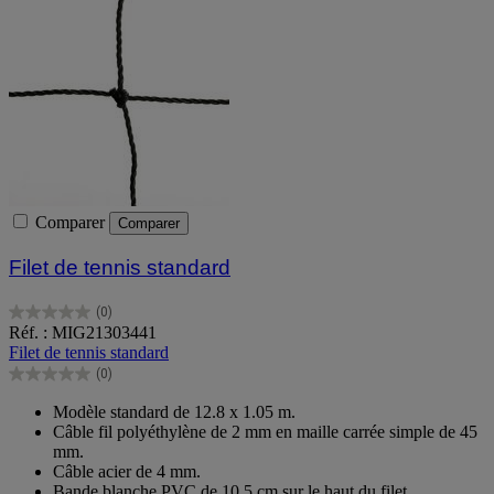
Comparer
Comparer
Filet de tennis standard
(0)
0.0
Réf. : MIG21303441
sur
Filet de tennis standard
5
(0)
étoiles.
0.0
sur
Modèle standard de 12.8 x 1.05 m.
5
Câble fil polyéthylène de 2 mm en maille carrée simple de 45
étoiles.
mm.
Câble acier de 4 mm.
Bande blanche PVC de 10.5 cm sur le haut du filet.