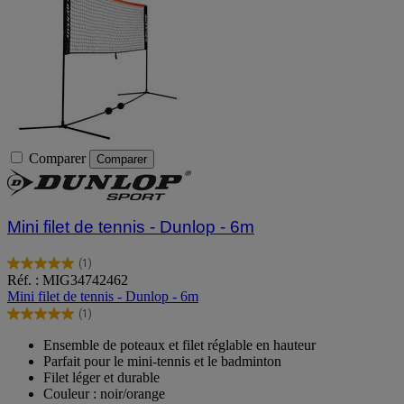
Comparer
Comparer
Mini filet de tennis - Dunlop - 6m
(1)
5.0
Réf. : MIG34742462
sur
Mini filet de tennis - Dunlop - 6m
5
(1)
étoiles.
5.0
1
sur
Ensemble de poteaux et filet réglable en hauteur
avis
5
Parfait pour le mini-tennis et le badminton
étoiles.
Filet léger et durable
1
Couleur : noir/orange
avis