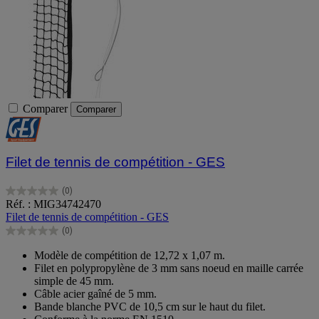
Comparer
Comparer
Filet de tennis de compétition - GES
(0)
0.0
Réf. : MIG34742470
sur
Filet de tennis de compétition - GES
5
(0)
étoiles.
0.0
sur
Modèle de compétition de 12,72 x 1,07 m.
5
Filet en polypropylène de 3 mm sans noeud en maille carrée
étoiles.
simple de 45 mm.
Câble acier gaîné de 5 mm.
Bande blanche PVC de 10,5 cm sur le haut du filet.