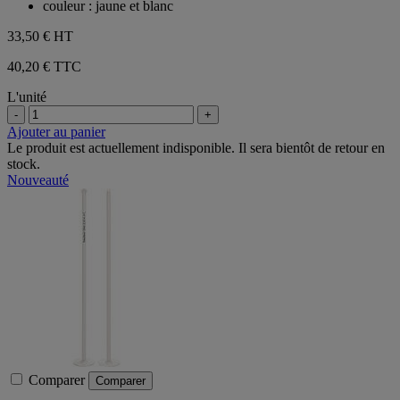
couleur : jaune et blanc
33,50 €
HT
40,20 € TTC
L'unité
-
+
Ajouter au panier
Le produit est actuellement indisponible. Il sera bientôt de retour en
stock.
Nouveauté
Comparer
Comparer