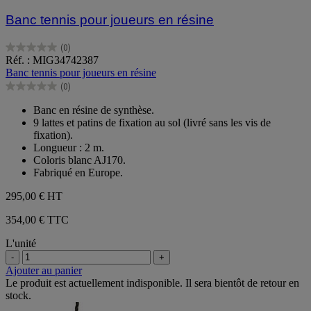
Banc tennis pour joueurs en résine
(0)
0.0
Réf. : MIG34742387
sur
Banc tennis pour joueurs en résine
5
(0)
étoiles.
0.0
sur
Banc en résine de synthèse.
5
9 lattes et patins de fixation au sol (livré sans les vis de
étoiles.
fixation).
Longueur : 2 m.
Coloris blanc AJ170.
Fabriqué en Europe.
295,00 €
HT
354,00 € TTC
L'unité
-
+
Ajouter au panier
Le produit est actuellement indisponible. Il sera bientôt de retour en
stock.