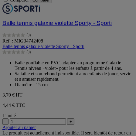
Comparer
Balle tennis galaxie violette Sporty - Sporti
(0)
0.0
Réf. : MIG34742408
sur
Balle tennis galaxie violette Sporty - Sporti
5
(0)
étoiles.
0.0
sur
Balle gonflable en PVC adaptée au programme Galaxie
5
Tennis niveau «violet» pour les enfants à partir de 4 ans.
étoiles.
Sa taille et son rebond permettent aux enfants de jouer, servir
et s amuser rapidement.
Diamètre : 15 cm
3,70 €
HT
4,44 € TTC
L'unité
-
+
Ajouter au panier
Le produit est actuellement indisponible. Il sera bientôt de retour en