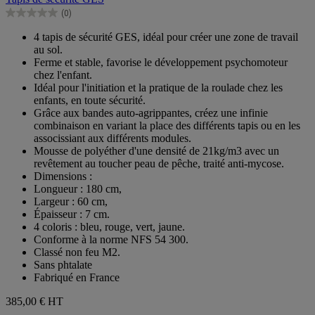
5
(0)
étoiles.
0.0
sur
4 tapis de sécurité GES, idéal pour créer une zone de travail
5
au sol.
étoiles.
Ferme et stable, favorise le développement psychomoteur
chez l'enfant.
Idéal pour l'initiation et la pratique de la roulade chez les
enfants, en toute sécurité.
Grâce aux bandes auto-agrippantes, créez une infinie
combinaison en variant la place des différents tapis ou en les
associssiant aux différents modules.
Mousse de polyéther d'une densité de 21kg/m3 avec un
revêtement au toucher peau de pêche, traité anti-mycose.
Dimensions :
Longueur : 180 cm,
Largeur : 60 cm,
Épaisseur : 7 cm.
4 coloris : bleu, rouge, vert, jaune.
Conforme à la norme NFS 54 300.
Classé non feu M2.
Sans phtalate
Fabriqué en France
385,00 €
HT