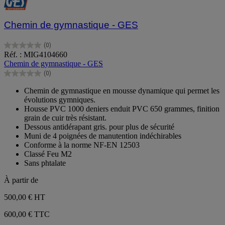
Chemin de gymnastique - GES
(0)
0.0
Réf. : MIG4104660
sur
Chemin de gymnastique - GES
5
(0)
étoiles.
0.0
sur
Chemin de gymnastique en mousse dynamique qui permet les
5
évolutions gymniques.
étoiles.
Housse PVC 1000 deniers enduit PVC 650 grammes, finition
grain de cuir très résistant.
Dessous antidérapant gris. pour plus de sécurité
Muni de 4 poignées de manutention indéchirables
Conforme à la norme NF-EN 12503
Classé Feu M2
Sans phtalate
À partir de
500,00 €
HT
600,00 € TTC