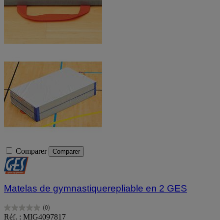
Comparer
Comparer
Matelas de gymnastiquerepliable en 2 GES
(0)
0.0
Réf. : MIG4097817