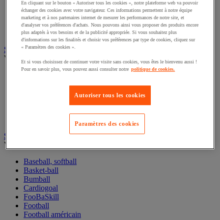
En cliquant sur le bouton « Autoriser tous les cookies », notre plateforme web va pouvoir
Jeu de société et fléchettes
échanger des cookies avec votre navigateur. Ces informations permettent à notre équipe
Randonnée et camping
marketing et à nos partenaires internet de mesurer les performances de notre site, et
Roller, skateboard et trottinnette
d'analyser vos préférences d'achats. Nous pouvons ainsi vous proposer des produits encore
Sport de précision
plus adaptés à vos besoins et de la publicité appropriée. Si vous souhaitez plus
d'informations sur les finalités et choisir vos préférences par type de cookies, cliquez sur
« Paramètres des cookies ».
Sports aquatiques
Voir toute la catégorie
Et si vous choisissez de continuer votre visite sans cookies, vous êtes le bienvenu aussi !
Pour en savoir plus, vous pouvez aussi consulter notre
politique de cookies.
Accessoires pour sport nautique
Aquagym
Natation
Autoriser tous les cookies
Sport de pagaie
Sport de voile
Water-polo
Paramètres des cookies
Sports collectifs
Voir toute la catégorie
Baseball, softball
Basket-ball
Bumball
Cardiogoal
FooBaSkill
Football
Football américain