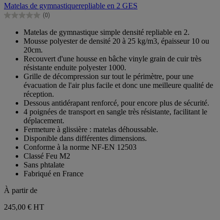
sur
Matelas de gymnastiquerepliable en 2 GES
5
(0)
étoiles.
0.0
sur
Matelas de gymnastique simple densité repliable en 2.
5
Mousse polyester de densité 20 à 25 kg/m3, épaisseur 10 ou
étoiles.
20cm.
Recouvert d'une housse en bâche vinyle grain de cuir très
résistante enduite polyester 1000.
Grille de décompression sur tout le périmètre, pour une
évacuation de l'air plus facile et donc une meilleure qualité de
réception.
Dessous antidérapant renforcé, pour encore plus de sécurité.
4 poignées de transport en sangle très résistante, facilitant le
déplacement.
Fermeture à glissière : matelas déhoussable.
Disponible dans différentes dimensions.
Conforme à la norme NF-EN 12503
Classé Feu M2
Sans phtalate
Fabriqué en France
À partir de
245,00 €
HT