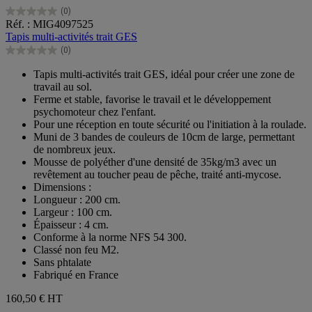
(0)
0.0
Réf. : MIG4097525
sur
Tapis multi-activités trait GES
5
(0)
étoiles.
0.0
sur
Tapis multi-activités trait GES, idéal pour créer une zone de
5
travail au sol.
étoiles.
Ferme et stable, favorise le travail et le développement
psychomoteur chez l'enfant.
Pour une réception en toute sécurité ou l'initiation à la roulade.
Muni de 3 bandes de couleurs de 10cm de large, permettant
de nombreux jeux.
Mousse de polyéther d'une densité de 35kg/m3 avec un
revêtement au toucher peau de pêche, traité anti-mycose.
Dimensions :
Longueur : 200 cm.
Largeur : 100 cm.
Épaisseur : 4 cm.
Conforme à la norme NFS 54 300.
Classé non feu M2.
Sans phtalate
Fabriqué en France
160,50 €
HT