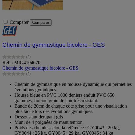
Comparer
Comparer
Chemin de gymnastique bicolore - GES
(0)
0.0
Réf. : MIG4104670
sur
Chemin de gymnastique bicolore - GES
5
(0)
étoiles.
0.0
sur
Chemin de gymnastique en mousse dynamique qui permet les
5
évolutions gymniques.
étoiles.
Housse bleue en PVC 1000 deniers enduit PVC 650
grammes, finition grain de cuir très résistant.
Bande de 20cm de chaque coté grise pour une visualisation
plus facile lors des évolutions gymniques.
Dessous antidérapant gris .
Muni de 4 poignées de manutention
Poids des chemins selon la référence : GY0043 : 20 kg,
GY0044 : 26 kg, GY0045 : 29 kg, GY0046 : 34 kg