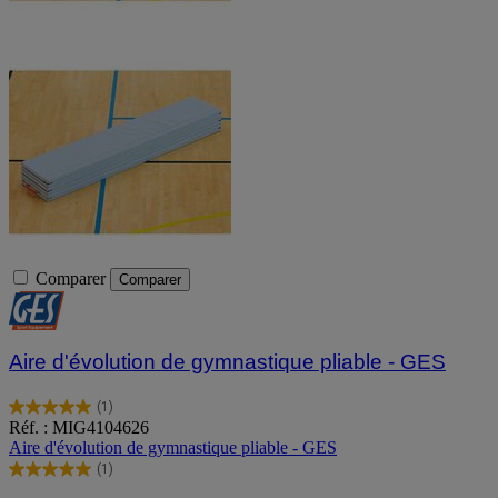
Comparer
Comparer
Aire d'évolution de gymnastique pliable - GES
(1)
5.0
Réf. : MIG4104626
sur
Aire d'évolution de gymnastique pliable - GES
5
(1)
étoiles.
5.0
1
sur