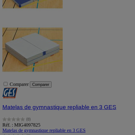
Comparer
Comparer
Matelas de gymnastique repliable en 3 GES
(0)
0.0
Réf. : MIG4097825
sur
Matelas de gymnastique repliable en 3 GES
5