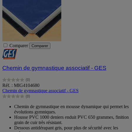
Comparer
Comparer
Chemin de gymnastique associatif - GES
(0)
0.0
Réf. : MIG4104680
sur
Chemin de gymnastique associatif - GES
5
(0)
étoiles.
0.0
sur
Chemin de gymnastique en mousse dynamique qui permet les
5
évolutions gymniques.
étoiles.
Housse PVC 1000 deniers enduit PVC 650 grammes, finition
grain de cuir très résistant.
Dessous antidérapant gris, pour plus de sécurité avec les