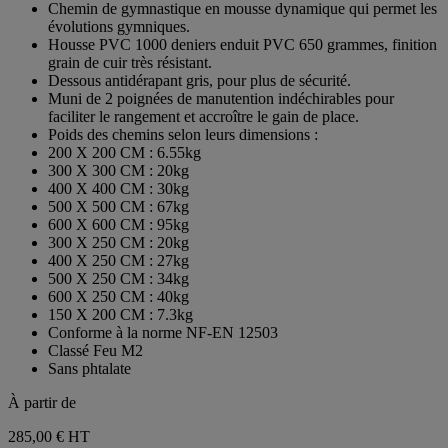
Chemin de gymnastique en mousse dynamique qui permet les
avis
5
évolutions gymniques.
étoiles.
Housse PVC 1000 deniers enduit PVC 650 grammes, finition
1
grain de cuir très résistant.
avis
Dessous antidérapant gris, pour plus de sécurité.
Muni de 2 poignées de manutention indéchirables pour
faciliter le rangement et accroître le gain de place.
Poids des chemins selon leurs dimensions :
200 X 200 CM : 6.55kg
300 X 300 CM : 20kg
400 X 400 CM : 30kg
500 X 500 CM : 67kg
600 X 600 CM : 95kg
300 X 250 CM : 20kg
400 X 250 CM : 27kg
500 X 250 CM : 34kg
600 X 250 CM : 40kg
150 X 200 CM : 7.3kg
Conforme à la norme NF-EN 12503
Classé Feu M2
Sans phtalate
À partir de
285,00 €
HT