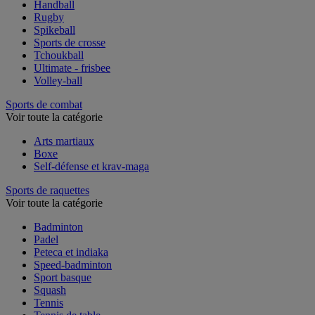
Handball
Rugby
Spikeball
Sports de crosse
Tchoukball
Ultimate - frisbee
Volley-ball
Sports de combat
Voir toute la catégorie
Arts martiaux
Boxe
Self-défense et krav-maga
Sports de raquettes
Voir toute la catégorie
Badminton
Padel
Peteca et indiaka
Speed-badminton
Sport basque
Squash
Tennis