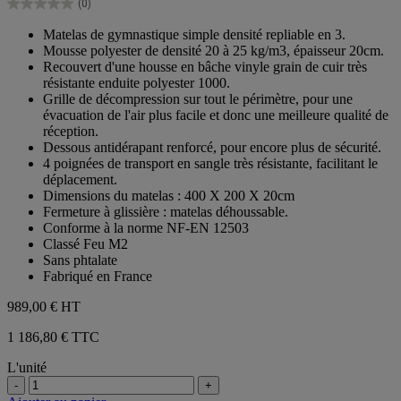
(0)
étoiles.
0.0
sur
Matelas de gymnastique simple densité repliable en 3.
5
Mousse polyester de densité 20 à 25 kg/m3, épaisseur 20cm.
étoiles.
Recouvert d'une housse en bâche vinyle grain de cuir très
résistante enduite polyester 1000.
Grille de décompression sur tout le périmètre, pour une
évacuation de l'air plus facile et donc une meilleure qualité de
réception.
Dessous antidérapant renforcé, pour encore plus de sécurité.
4 poignées de transport en sangle très résistante, facilitant le
déplacement.
Dimensions du matelas : 400 X 200 X 20cm
Fermeture à glissière : matelas déhoussable.
Conforme à la norme NF-EN 12503
Classé Feu M2
Sans phtalate
Fabriqué en France
989,00 €
HT
1 186,80 € TTC
L'unité
-
+