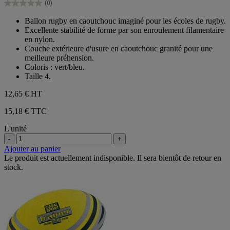
(0)
étoiles.
0.0
sur
Ballon rugby en caoutchouc imaginé pour les écoles de rugby.
5
Excellente stabilité de forme par son enroulement filamentaire
étoiles.
en nylon.
Couche extérieure d'usure en caoutchouc granité pour une
meilleure préhension.
Coloris : vert/bleu.
Taille 4.
12,65 €
HT
15,18 € TTC
L'unité
-
+
Ajouter au panier
Le produit est actuellement indisponible. Il sera bientôt de retour en
stock.