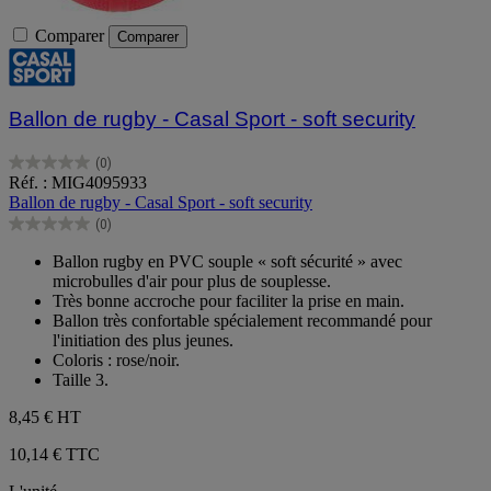
Comparer
Comparer
Ballon de rugby - Casal Sport - soft security
(0)
0.0
Réf. : MIG4095933
sur
Ballon de rugby - Casal Sport - soft security
5
(0)
étoiles.
0.0
sur
Ballon rugby en PVC souple « soft sécurité » avec
5
microbulles d'air pour plus de souplesse.
étoiles.
Très bonne accroche pour faciliter la prise en main.
Ballon très confortable spécialement recommandé pour
l'initiation des plus jeunes.
Coloris : rose/noir.
Taille 3.
8,45 €
HT
10,14 € TTC