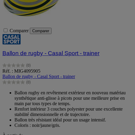
Comparer
Comparer
Ballon de rugby - Casal Sport - trainer
(0)
0.0
Réf. : MIG4095905
sur
Ballon de rugby - Casal Sport - trainer
5
(0)
étoiles.
0.0
sur
Ballon rugby en revêtement extérieur en nouveau matériau
5
synthétique anti-glisse à picots pour une meilleure prise en
étoiles.
main par tous types de temps.
Renfort intérieur 3 couches polyester pour une excellente
stabilité dimensionnelle et de trajectoire.
Ballon très résistant idéal pour un usage intensif.
Coloris : noir/jaune/gris.