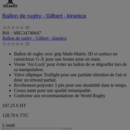
Ballon de rugby - Gilbert - kinetica
(0)
0.0
Réf. : MIG34740647
sur
Ballon de rugby - Gilbert - kinetica
5
(0)
étoiles.
0.0
sur
Ballon de rugby avec grip Multi-Matrix 3D et surface en
5
caoutchouc G-X pour une bonne prise en main.
étoiles.
Vessie 'Air-Lock' pour éviter au ballon de se dégonfler lors de
sa manipulation.
Valve elliptique Truflight pour une parfaite rétention de l'air et
donc un rebond parfait.
Revêtement polyester 3 plis pour une durabilité dans le temps.
Cousu main pour une qualité remarquable.
Conforme aux recommandations de World Rugby
107,25 €
HT
128,70 € TTC
L'unité