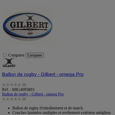
Comparer
Comparer
Ballon de rugby - Gilbert - omega Pro
(0)
0.0
Réf. : MIG4095893
sur
Ballon de rugby - Gilbert - omega Pro
5
(0)
étoiles.
0.0
sur
Ballon de rugby d'entraînement et de match.
5
Couches laminées multiples et revêtement extérieur antiglisse