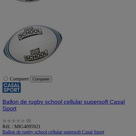
Comparer
Comparer
Ballon de rugby school cellular supersoft Casal
Sport
(0)
0.0
Réf. : MIG4095921
sur
Ballon de rugby school cellular supersoft Casal Sport
5