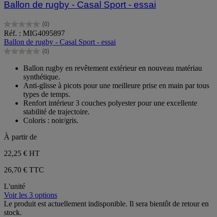
Ballon de rugby - Casal Sport - essai
(0)
0.0
Réf. : MIG4095897
sur
Ballon de rugby - Casal Sport - essai
5
(0)
étoiles.
0.0
sur
Ballon rugby en revêtement extérieur en nouveau matériau
5
synthétique.
étoiles.
Anti-glisse à picots pour une meilleure prise en main par tous
types de temps.
Renfort intérieur 3 couches polyester pour une excellente
stabilité de trajectoire.
Coloris : noir/gris.
À partir de
22,25 €
HT
26,70 € TTC
L'unité
Voir les 3 options
Le produit est actuellement indisponible. Il sera bientôt de retour en
stock.