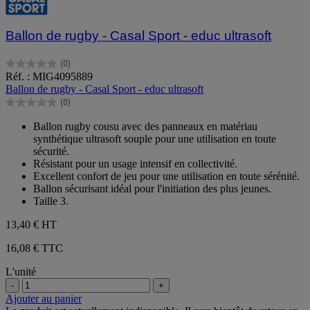
Ballon de rugby - Casal Sport - educ ultrasoft
(0)
0.0
Réf. : MIG4095889
sur
Ballon de rugby - Casal Sport - educ ultrasoft
5
(0)
étoiles.
0.0
sur
Ballon rugby cousu avec des panneaux en matériau
5
synthétique ultrasoft souple pour une utilisation en toute
étoiles.
sécurité.
Résistant pour un usage intensif en collectivité.
Excellent confort de jeu pour une utilisation en toute sérénité.
Ballon sécurisant idéal pour l'initiation des plus jeunes.
Taille 3.
13,40 €
HT
16,08 € TTC
L'unité
-
+
Ajouter au panier