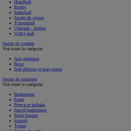
Handball
Rugby
Spikeball
Sports de crosse
Tchoukball
Ultimate - frisbee
Volley-ball
Sports de combat
Voir toute la catégorie
Arts martiaux
Boxe
Self-défense et krav-maga
Sports de raquettes
Voir toute la catégorie
Badminton
Padel
Peteca et indiaka
Speed-badminton
Sport basque
Squash
Tennis