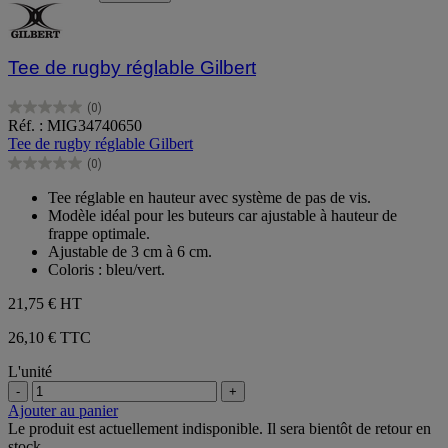
Tee de rugby réglable Gilbert
(0)
0.0
Réf. : MIG34740650
sur
Tee de rugby réglable Gilbert
5
(0)
étoiles.
0.0
sur
Tee réglable en hauteur avec système de pas de vis.
5
Modèle idéal pour les buteurs car ajustable à hauteur de
étoiles.
frappe optimale.
Ajustable de 3 cm à 6 cm.
Coloris : bleu/vert.
21,75 €
HT
26,10 € TTC
L'unité
-
+
Ajouter au panier
Le produit est actuellement indisponible. Il sera bientôt de retour en
stock.