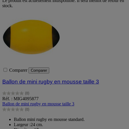
Le produit est actuellement indisponible. Il sera bientôt de retour en
stock.
Comparer
Comparer
Ballon de mini rugby en mousse taille 3
(0)
0.0
Réf. : MIG4095877
sur
Ballon de mini rugby en mousse taille 3
5
(0)
étoiles.
0.0
sur
Ballon mini rugby en mousse standard.
5
Largeur :24 cm.
étoiles.