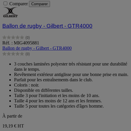
Comparer
Comparer
Ballon de rugby - Gilbert - GTR4000
(0)
0.0
Réf. : MIG4095881
sur
Ballon de rugby - Gilbert - GTR4000
5
(0)
étoiles.
0.0
sur
3 couches laminées polyester très résistant pour une durabilité
5
dans le temps.
étoiles.
Revêtement extérieur antiglisse pour une bonne prise en main.
Parfait pour les entraînements dans le club.
Coloris : noir.
Disponible en différentes tailles.
Taille 3 pour l'initiation et les moins de 10 ans.
Taille 4 pour les moins de 12 ans et les femmes.
Taille 5 pour toutes les catégories d'âges homme.
À partir de
19,19 €
HT