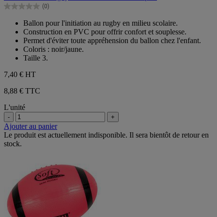
5
(0)
étoiles.
0.0
sur
Ballon pour l'initiation au rugby en milieu scolaire.
5
Construction en PVC pour offrir confort et souplesse.
étoiles.
Permet d'éviter toute appréhension du ballon chez l'enfant.
Coloris : noir/jaune.
Taille 3.
7,40 €
HT
8,88 € TTC
L'unité
-
+
Ajouter au panier
Le produit est actuellement indisponible. Il sera bientôt de retour en
stock.