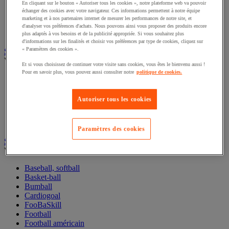
En cliquant sur le bouton « Autoriser tous les cookies », notre plateforme web va pouvoir
Jeu de société et fléchettes
échanger des cookies avec votre navigateur. Ces informations permettent à notre équipe
Randonnée et camping
marketing et à nos partenaires internet de mesurer les performances de notre site, et
Roller, skateboard et trottinnette
d'analyser vos préférences d'achats. Nous pouvons ainsi vous proposer des produits encore
Sport de précision
plus adaptés à vos besoins et de la publicité appropriée. Si vous souhaitez plus
d'informations sur les finalités et choisir vos préférences par type de cookies, cliquez sur
« Paramètres des cookies ».
Sports aquatiques
Voir toute la catégorie
Et si vous choisissez de continuer votre visite sans cookies, vous êtes le bienvenu aussi !
Pour en savoir plus, vous pouvez aussi consulter notre
politique de cookies.
Accessoires pour sport nautique
Aquagym
Natation
Autoriser tous les cookies
Sport de pagaie
Sport de voile
Water-polo
Paramètres des cookies
Sports collectifs
Voir toute la catégorie
Baseball, softball
Basket-ball
Bumball
Cardiogoal
FooBaSkill
Football
Football américain