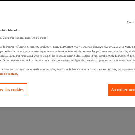
Conti
 chez Manutan
ne visite sur-mesure, nous tient à cœur !
uté un produit à votre panier :
ur le bouton « Autoriser tous les cookies », notre plateforme web va pouvoir échanger des cookies avec votre na
permettent à notre équipe marketing et à nos partenaires internet de mesurer les performances de notre site, et d'
'achats. Nous pouvons ainsi vous proposer des produits encore plus adaptés à vos besoins et de la publicité appr
s d'informations sur les finalités et choisir vos préférences par type de cookies, cliquez sur « Paramètres des coo
oisissez de continuer votre visite sans cookies, vous êtes le bienvenu aussi ! Pour en savoir plus, vous pouvez a
que de cookies.
es des cookies
Autoriser tous