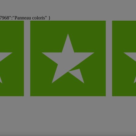
968":"Panneau coloris" }