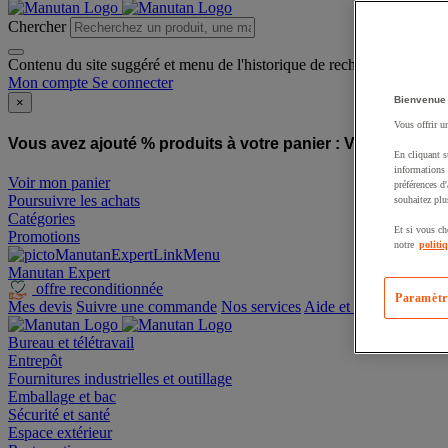
Chercher
Contenu du site suggéré et menu de l'historique de recherche
Mon compte
Se connecter
Bienvenue
×
Vous offrir u
Vous avez ajouté % produits à votre panier :
Vous avez ajo
En cliquant s
informations 
Voir mon panier
préférences d
Poursuivre les achats
souhaitez plu
Catégories
Et si vous ch
Promotions
notre
politi
Manutan Expert
offre reconditionnée
Paramètr
Mes devis
Suivre une commande
Nos services
Aide et contact
Bureau et télétravail
Entrepôt
Fournitures industrielles et outillage
Emballage et bac
Sécurité et santé
Espace extérieur