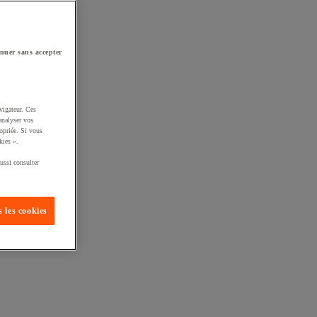
nuer sans accepter
vigateur. Ces
analyser vos
opriée. Si vous
kies ».
ussi consulter
 les cookies