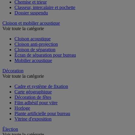
Chemise et trieur
Classeur, intercalaire et pochette
Dossier suspendu
Cloison et mobilier acoustique
Voir toute la catégorie
Cloison acoustique
Cloison anti-projection
Cloison de séparation
Écran de séparation pour bureau
Mobilier acoustique
Décoration
Voir toute la catégorie
Cadre et système de fixation
Carte géographique
Décoration de fêtes
Film adhésif pour vitre
Horloge
Plante artificielle pour bureau
Vitrine d'exposition
Élection
Voir toute la catégorie