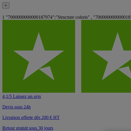
×
{ "7000000000000187974":"Structure coloris" , "7000000000000187
4,1/5 Laissez un avis
Devis sous 24h
Livraison offerte dès 200 € HT
Retour gratuit sous 30 jours