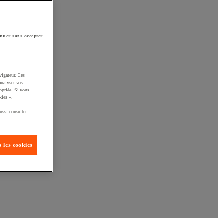
nuer sans accepter
vigateur. Ces
analyser vos
opriée. Si vous
kies ».
ussi consulter
 les cookies