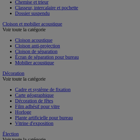
Chemise et trieur
Classeur, intercalaire et pochette
Dossier suspendu
Cloison et mobilier acoustique
Voir toute la catégorie
Cloison acoustique
Cloison anti-projection
Cloison de séparation
Écran de séparation pour bureau
Mobilier acoustique
Décoration
Voir toute la catégorie
Cadre et système de fixation
Carte géographique
Décoration de fêtes
Film adhésif pour vitre
Horloge
Plante artificielle pour bureau
Vitrine d'exposition
Élection
Voir toute la catégorie