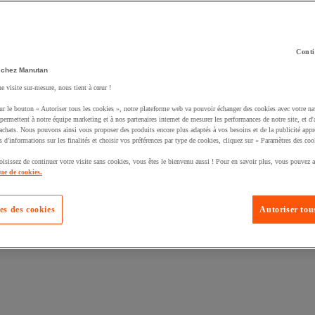
Conti
 chez Manutan
ne visite sur-mesure, nous tient à cœur !
uté un produit à votre panier :
ur le bouton « Autoriser tous les cookies », notre plateforme web va pouvoir échanger des cookies avec votre na
permettent à notre équipe marketing et à nos partenaires internet de mesurer les performances de notre site, et d'
'achats. Nous pouvons ainsi vous proposer des produits encore plus adaptés à vos besoins et de la publicité appr
s d'informations sur les finalités et choisir vos préférences par type de cookies, cliquez sur « Paramètres des coo
oisissez de continuer votre visite sans cookies, vous êtes le bienvenu aussi ! Pour en savoir plus, vous pouvez a
que de cookies.
es des cookies
Autoriser tous