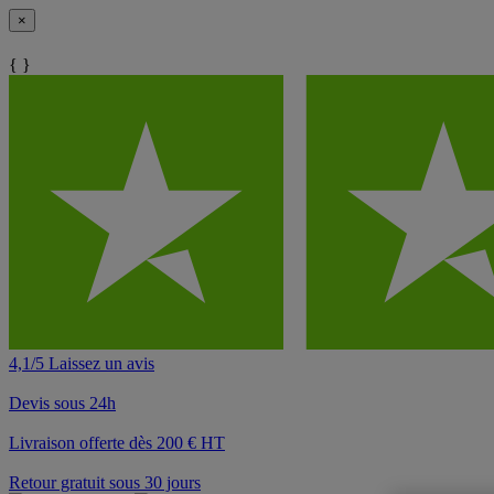
×
{ }
4,1/5 Laissez un avis
Devis sous 24h
Livraison offerte dès 200 € HT
Retour gratuit sous 30 jours