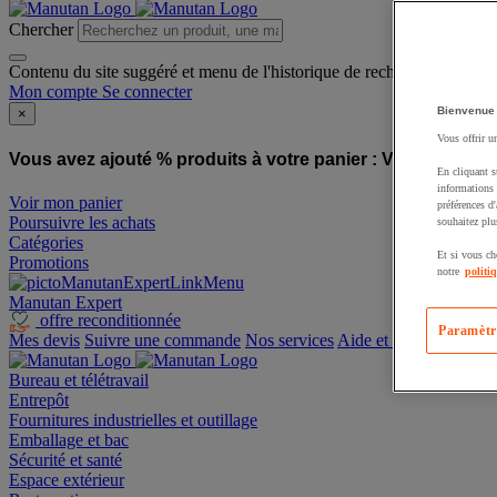
Chercher
Contenu du site suggéré et menu de l'historique de recherche
Mon compte
Se connecter
Bienvenue
×
Vous offrir u
Vous avez ajouté % produits à votre panier :
Vous avez ajo
En cliquant s
informations 
Voir mon panier
préférences d
Poursuivre les achats
souhaitez plu
Catégories
Et si vous ch
Promotions
notre
politi
Manutan Expert
offre reconditionnée
Paramètr
Mes devis
Suivre une commande
Nos services
Aide et contact
Bureau et télétravail
Entrepôt
Fournitures industrielles et outillage
Emballage et bac
Sécurité et santé
Espace extérieur