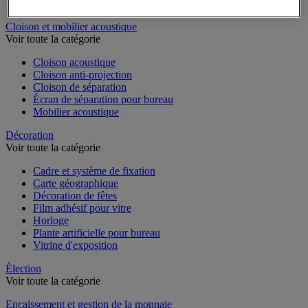
Dossier suspendu
Cloison et mobilier acoustique
Voir toute la catégorie
Cloison acoustique
Cloison anti-projection
Cloison de séparation
Écran de séparation pour bureau
Mobilier acoustique
Décoration
Voir toute la catégorie
Cadre et système de fixation
Carte géographique
Décoration de fêtes
Film adhésif pour vitre
Horloge
Plante artificielle pour bureau
Vitrine d'exposition
Élection
Voir toute la catégorie
Encaissement et gestion de la monnaie