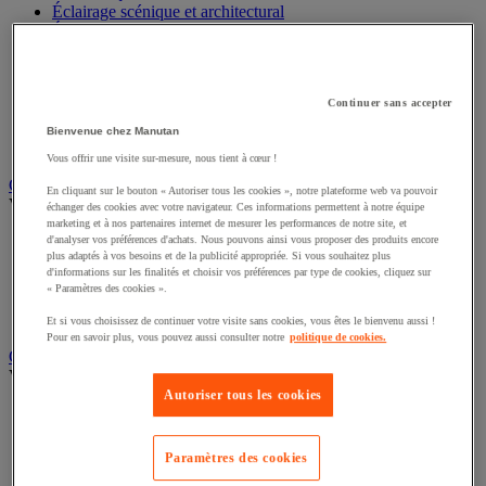
Éclairage scénique et architectural
Éclairage studio et accessoirisation
Équipement audio et Hi-Fi
Matériel de projection et vidéoprojection
Sonorisation et enregistrement professionnels
Continuer sans accepter
Studio Web radio et vidéo
Système d'affichage dynamique et interactif
Bienvenue chez Manutan
Télévision, lecteur DVD et Blu-ray
Vous offrir une visite sur-mesure, nous tient à cœur !
Chauffage, climatisation et traitement de l'air
En cliquant sur le bouton « Autoriser tous les cookies », notre plateforme web va pouvoir
Voir toute la catégorie
échanger des cookies avec votre navigateur. Ces informations permettent à notre équipe
marketing et à nos partenaires internet de mesurer les performances de notre site, et
Chauffage
d'analyser vos préférences d'achats. Nous pouvons ainsi vous proposer des produits encore
plus adaptés à vos besoins et de la publicité appropriée. Si vous souhaitez plus
Climatiseur
d'informations sur les finalités et choisir vos préférences par type de cookies, cliquez sur
Rafraîchisseur d'air
« Paramètres des cookies ».
Traitement de l'air
Ventilateur
Et si vous choisissez de continuer votre visite sans cookies, vous êtes le bienvenu aussi !
Pour en savoir plus, vous pouvez aussi consulter notre
politique de cookies.
Classement et archivage
Voir toute la catégorie
Autoriser tous les cookies
Accessoires de classement pour le bureau
Boîte et caisse d'archives
Chemise et trieur
Paramètres des cookies
Classeur, intercalaire et pochette