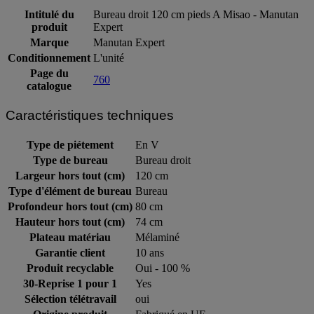
Intitulé du
Bureau droit 120 cm pieds A Misao - Manutan
produit
Expert
Marque
Manutan Expert
Conditionnement
L'unité
Page du
760
catalogue
Caractéristiques techniques
Type de piétement
En V
Type de bureau
Bureau droit
Largeur hors tout (cm)
120 cm
Type d'élément de bureau
Bureau
Profondeur hors tout (cm)
80 cm
Hauteur hors tout (cm)
74 cm
Plateau matériau
Mélaminé
Garantie client
10 ans
Produit recyclable
Oui - 100 %
30-Reprise 1 pour 1
Yes
Sélection télétravail
oui