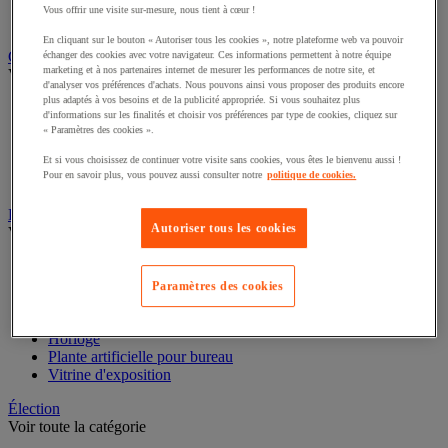
Classeur, intercalaire et pochette
Vous offrir une visite sur-mesure, nous tient à cœur !
Dossier suspendu
En cliquant sur le bouton « Autoriser tous les cookies », notre plateforme web va pouvoir
Cloison et mobilier acoustique
échanger des cookies avec votre navigateur. Ces informations permettent à notre équipe
marketing et à nos partenaires internet de mesurer les performances de notre site, et
Voir toute la catégorie
d'analyser vos préférences d'achats. Nous pouvons ainsi vous proposer des produits encore
plus adaptés à vos besoins et de la publicité appropriée. Si vous souhaitez plus
Cloison acoustique
d'informations sur les finalités et choisir vos préférences par type de cookies, cliquez sur
Cloison anti-projection
« Paramètres des cookies ».
Cloison de séparation
Écran de séparation pour bureau
Et si vous choisissez de continuer votre visite sans cookies, vous êtes le bienvenu aussi !
Pour en savoir plus, vous pouvez aussi consulter notre
politique de cookies.
Mobilier acoustique
Décoration
Autoriser tous les cookies
Voir toute la catégorie
Cadre et système de fixation
Carte géographique
Paramètres des cookies
Décoration de fêtes
Film adhésif pour vitre
Horloge
Plante artificielle pour bureau
Vitrine d'exposition
Élection
Voir toute la catégorie