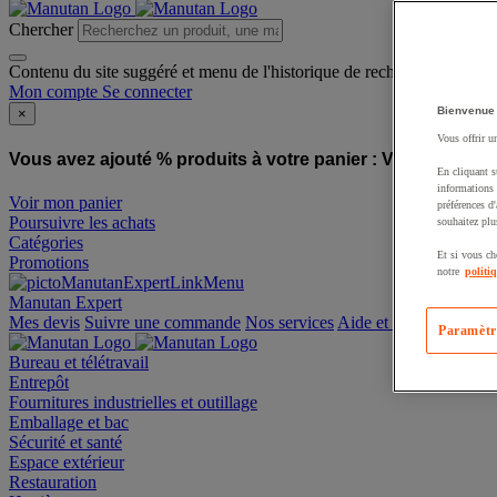
Chercher
Contenu du site suggéré et menu de l'historique de recherche
Mon compte
Se connecter
Bienvenue
×
Vous offrir u
Vous avez ajouté % produits à votre panier :
Vous avez ajo
En cliquant s
informations 
Voir mon panier
préférences d
Poursuivre les achats
souhaitez plu
Catégories
Et si vous ch
Promotions
notre
politi
Manutan Expert
offre reconditionnée
Paramètr
Mes devis
Suivre une commande
Nos services
Aide et contact
Bureau et télétravail
Entrepôt
Fournitures industrielles et outillage
Emballage et bac
Sécurité et santé
Espace extérieur