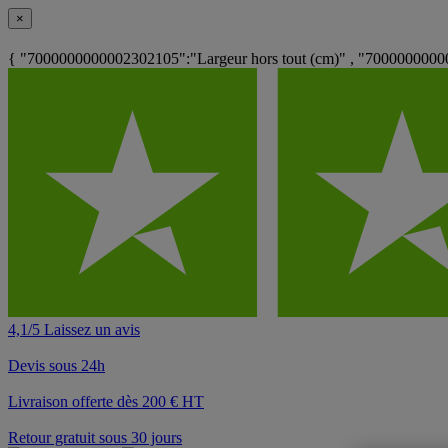
×
{ "7000000000002302105":"Largeur hors tout (cm)" , "70000000000
4,1/5 Laissez un avis
Devis sous 24h
Livraison offerte dès 200 € HT
Retour gratuit sous 30 jours