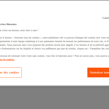
Conti
 chez Manutan
ne visite sur-mesure, nous tient à cœur !
uté un produit à votre panier :
ur le bouton « Autoriser tous les cookies », notre plateforme web va pouvoir échanger des cookies avec votre na
permettent à notre équipe marketing et à nos partenaires internet de mesurer les performances de notre site, et d'
'achats. Nous pouvons ainsi vous proposer des produits encore plus adaptés à vos besoins et de la publicité appr
s d'informations sur les finalités et choisir vos préférences par type de cookies, cliquez sur « Paramètres des coo
oisissez de continuer votre visite sans cookies, vous êtes le bienvenu aussi ! Pour en savoir plus, vous pouvez a
que de cookies.
es des cookies
Autoriser tous