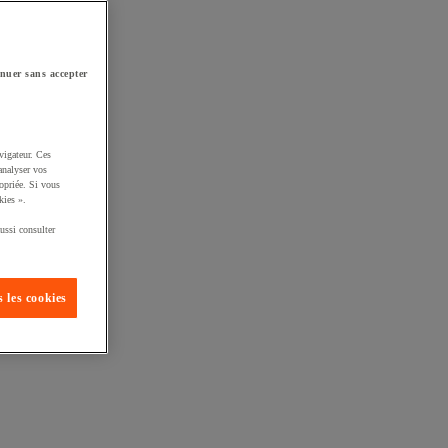
nuer sans accepter
vigateur. Ces
analyser vos
opriée. Si vous
kies ».
ussi consulter
 les cookies