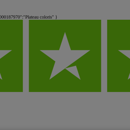
00187970":"Plateau coloris" }