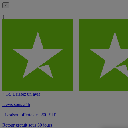
×
{ }
4,1/5 Laissez un avis
Devis sous 24h
Livraison offerte dès 200 € HT
Retour gratuit sous 30 jours