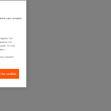
nuer sans accepter
vigateur. Ces
analyser vos
opriée. Si vous
kies ».
ussi consulter
 les cookies