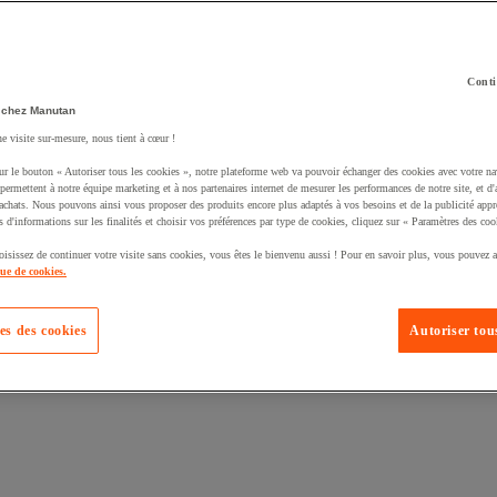
Conti
 chez Manutan
ne visite sur-mesure, nous tient à cœur !
uté un produit à votre panier :
ur le bouton « Autoriser tous les cookies », notre plateforme web va pouvoir échanger des cookies avec votre na
permettent à notre équipe marketing et à nos partenaires internet de mesurer les performances de notre site, et d'
'achats. Nous pouvons ainsi vous proposer des produits encore plus adaptés à vos besoins et de la publicité appr
s d'informations sur les finalités et choisir vos préférences par type de cookies, cliquez sur « Paramètres des coo
oisissez de continuer votre visite sans cookies, vous êtes le bienvenu aussi ! Pour en savoir plus, vous pouvez a
que de cookies.
es des cookies
Autoriser tous