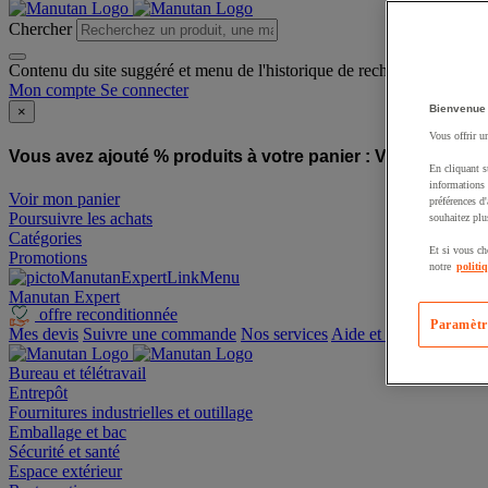
Chercher
Contenu du site suggéré et menu de l'historique de recherche
Mon compte
Se connecter
Bienvenue
×
Vous offrir u
Vous avez ajouté % produits à votre panier :
Vous avez ajo
En cliquant s
informations 
Voir mon panier
préférences d
Poursuivre les achats
souhaitez plu
Catégories
Et si vous ch
Promotions
notre
politi
Manutan Expert
offre reconditionnée
Paramètr
Mes devis
Suivre une commande
Nos services
Aide et contact
Bureau et télétravail
Entrepôt
Fournitures industrielles et outillage
Emballage et bac
Sécurité et santé
Espace extérieur