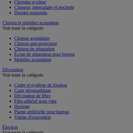
Chemise et trieur
Classeur, intercalaire et pochette
Dossier suspendu
Cloison et mobilier acoustique
Voir toute la catégorie
Cloison acoustique
Cloison anti-projection
Cloison de séparation
Écran de séparation pour bureau
Mobilier acoustique
Décoration
Voir toute la catégorie
Cadre et système de fixation
Carte géographique
Décoration de fêtes
Film adhésif pour vitre
Horloge
Plante artificielle pour bureau
Vitrine d'exposition
Élection
Voir toute la catégorie