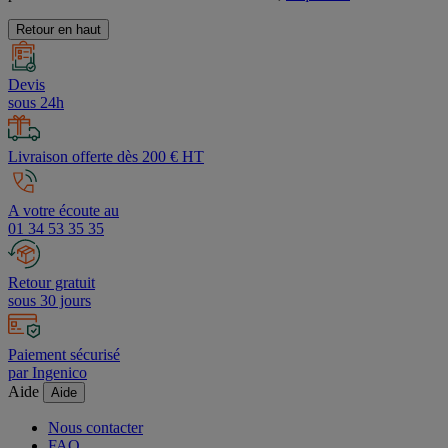
procédures d'authentification et de contrôle,
cliquez ici
.
Retour en haut
Devis
sous 24h
Livraison offerte dès 200 € HT
A votre écoute au
01 34 53 35 35
Retour gratuit
sous 30 jours
Paiement sécurisé
par Ingenico
Aide
Aide
Nous contacter