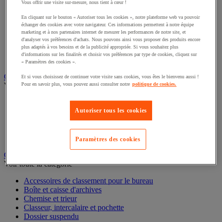
Vous offrir une visite sur-mesure, nous tient à cœur !
Éclairage scénique et architectural
Éclairage studio et accessoirisation
En cliquant sur le bouton « Autoriser tous les cookies », notre plateforme web va pouvoir
Équipement audio et Hi-Fi
échanger des cookies avec votre navigateur. Ces informations permettent à notre équipe
Matériel de projection et vidéoprojection
marketing et à nos partenaires internet de mesurer les performances de notre site, et
Sonorisation et enregistrement professionnels
d'analyser vos préférences d'achats. Nous pouvons ainsi vous proposer des produits encore
plus adaptés à vos besoins et de la publicité appropriée. Si vous souhaitez plus
Studio Web radio et vidéo
d'informations sur les finalités et choisir vos préférences par type de cookies, cliquez sur
Système d'affichage dynamique et interactif
« Paramètres des cookies ».
Télévision, lecteur DVD et Blu-ray
Et si vous choisissez de continuer votre visite sans cookies, vous êtes le bienvenu aussi !
Chauffage, climatisation et traitement de l'air
Pour en savoir plus, vous pouvez aussi consulter notre
politique de cookies.
Voir toute la catégorie
Chauffage
Autoriser tous les cookies
Climatiseur
Rafraîchisseur d'air
Traitement de l'air
Paramètres des cookies
Ventilateur
Classement et archivage
Voir toute la catégorie
Accessoires de classement pour le bureau
Boîte et caisse d'archives
Chemise et trieur
Classeur, intercalaire et pochette