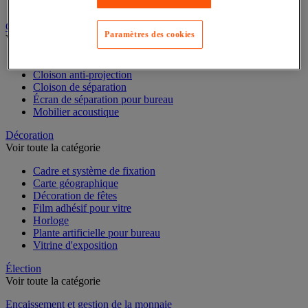
Dossier suspendu
Cloison et mobilier acoustique
Paramètres des cookies
Voir toute la catégorie
Cloison acoustique
Cloison anti-projection
Cloison de séparation
Écran de séparation pour bureau
Mobilier acoustique
Décoration
Voir toute la catégorie
Cadre et système de fixation
Carte géographique
Décoration de fêtes
Film adhésif pour vitre
Horloge
Plante artificielle pour bureau
Vitrine d'exposition
Élection
Voir toute la catégorie
Encaissement et gestion de la monnaie