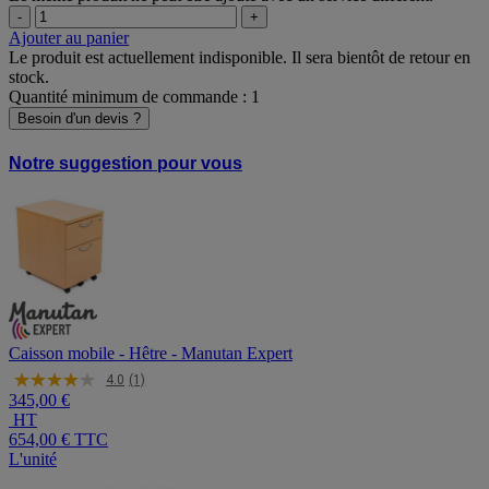
-
+
Ajouter au panier
Le produit est actuellement indisponible. Il sera bientôt de retour en
stock.
Quantité minimum de commande : 1
Besoin d'un devis ?
Notre suggestion pour vous
Caisson mobile - Hêtre - Manutan Expert
4.0
(1)
345,00 €
HT
654,00 €
TTC
L'unité