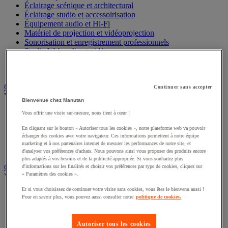
Éclairage scénique et architectural
Éclairage studio et accessoirisation
Équipement audio et Hi-Fi
Matériel de projection et vidéoprojection
Sonorisation et enregistrement professionnels
Studio Web radio et vidéo
Système d'affichage dynamique et interactif
Télévision, lecteur DVD et Blu-ray
Chauffage, climatisation et traitement de l'air
Continuer sans accepter
Voir toute la catégorie
Bienvenue chez Manutan
Chauffage
Vous offrir une visite sur-mesure, nous tient à cœur !
Climatiseur
En cliquant sur le bouton « Autoriser tous les cookies », notre plateforme web va pouvoir
Rafraîchisseur d'air
échanger des cookies avec votre navigateur. Ces informations permettent à notre équipe
Traitement de l'air
marketing et à nos partenaires internet de mesurer les performances de notre site, et
Ventilateur
d'analyser vos préférences d'achats. Nous pouvons ainsi vous proposer des produits encore
plus adaptés à vos besoins et de la publicité appropriée. Si vous souhaitez plus
Classement et archivage
d'informations sur les finalités et choisir vos préférences par type de cookies, cliquez sur
« Paramètres des cookies ».
Voir toute la catégorie
Et si vous choisissez de continuer votre visite sans cookies, vous êtes le bienvenu aussi !
Accessoires de classement pour le bureau
Pour en savoir plus, vous pouvez aussi consulter notre
politique de cookies.
Boîte et caisse d'archives
Chemise et trieur
Classeur, intercalaire et pochette
Autoriser tous les cookies