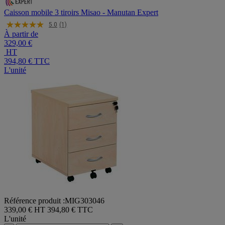
Caisson mobile 3 tiroirs Misao - Manutan Expert
5.0
(1)
À partir de
329,00 €
HT
394,80 €
TTC
L'unité
Référence produit :MIG303046
339,00 € HT
394,80 € TTC
L'unité