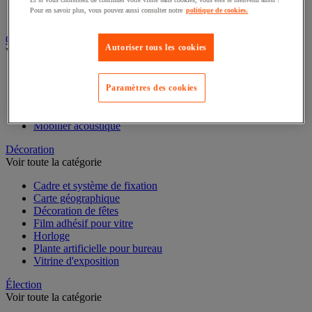
Classeur, intercalaire et pochette
Pour en savoir plus, vous pouvez aussi consulter notre
politique de cookies.
Dossier suspendu
Cloison et mobilier acoustique
Autoriser tous les cookies
Voir toute la catégorie
Cloison acoustique
Cloison anti-projection
Paramètres des cookies
Cloison de séparation
Écran de séparation pour bureau
Mobilier acoustique
Décoration
Voir toute la catégorie
Cadre et système de fixation
Carte géographique
Décoration de fêtes
Film adhésif pour vitre
Horloge
Plante artificielle pour bureau
Vitrine d'exposition
Élection
Voir toute la catégorie