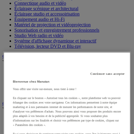
Connectique audio et vidéo
Éclairage scénique et architectural
Éclairage studio et accessoirisation
Équipement audio et Hi-Fi
Matériel de projection et vidéoprojection
Sonorisation et enregistrement professionnels
Studio Web radio et vidéo
Système d'affichage dynamique et interactif
Télévision, lecteur DVD et Blu-ray
Chauffage, climatisation et traitement de l'air
Voir toute la catégorie
Chauffage
Continuer sans accepter
Climatiseur
Bienvenue chez Manutan
Rafraîchisseur d'air
Traitement de l'air
Vous offrir une visite sur-mesure, nous tient à cœur !
Ventilateur
En cliquant sur le bouton « Autoriser tous les cookies », notre plateforme web va pouvoir
échanger des cookies avec votre navigateur. Ces informations permettent à notre équipe
Classement et archivage
marketing et à nos partenaires internet de mesurer les performances de notre site, et
Voir toute la catégorie
d'analyser vos préférences d'achats. Nous pouvons ainsi vous proposer des produits encore
plus adaptés à vos besoins et de la publicité appropriée. Si vous souhaitez plus
Accessoires de classement pour le bureau
d'informations sur les finalités et choisir vos préférences par type de cookies, cliquez sur
Boîte et caisse d'archives
« Paramètres des cookies ».
Chemise et trieur
Et si vous choisissez de continuer votre visite sans cookies, vous êtes le bienvenu aussi !