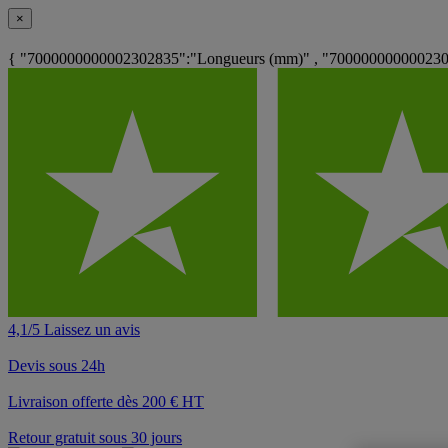
×
{ "7000000000002302835":"Longueurs (mm)" , "700000000000230
4,1/5 Laissez un avis
Devis sous 24h
Livraison offerte dès 200 € HT
Retour gratuit sous 30 jours