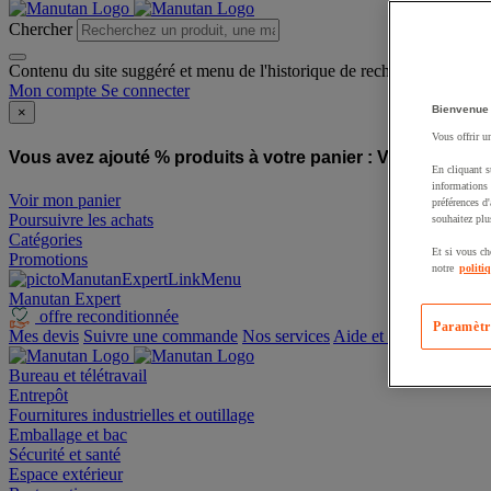
Chercher
Contenu du site suggéré et menu de l'historique de recherche
Mon compte
Se connecter
Bienvenue
×
Vous offrir u
Vous avez ajouté % produits à votre panier :
Vous avez ajo
En cliquant s
informations 
Voir mon panier
préférences d
Poursuivre les achats
souhaitez plu
Catégories
Et si vous ch
Promotions
notre
politi
Manutan Expert
offre reconditionnée
Paramètr
Mes devis
Suivre une commande
Nos services
Aide et contact
Bureau et télétravail
Entrepôt
Fournitures industrielles et outillage
Emballage et bac
Sécurité et santé
Espace extérieur