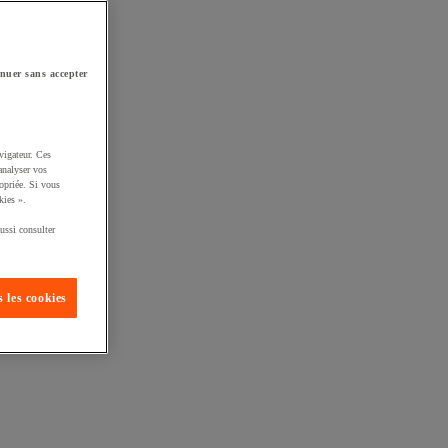
nuer sans accepter
vigateur. Ces
analyser vos
opriée. Si vous
kies ».
ussi consulter
 les cookies