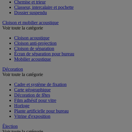
Chemise et trieur
Classeur, intercalaire et pochette
Dossier suspendu
Cloison et mobilier acoustique
Voir toute la catégorie
Cloison acoustique
Cloison anti-projection
Cloison de séparation
Écran de séparation pour bureau
Mobilier acoustique
Décoration
Voir toute la catégorie
Cadre et système de fixation
Carte géographique
Décoration de fêtes
Film adhésif pour vitre
Horloge
Plante artificielle pour bureau
Vitrine d'exposition
Élection
Voir toute la catégorie