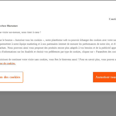
Conti
 chez Manutan
ne visite sur-mesure, nous tient à cœur !
uté un produit à votre panier :
ur le bouton « Autoriser tous les cookies », notre plateforme web va pouvoir échanger des cookies avec votre na
permettent à notre équipe marketing et à nos partenaires internet de mesurer les performances de notre site, et d'
'achats. Nous pouvons ainsi vous proposer des produits encore plus adaptés à vos besoins et de la publicité appr
s d'informations sur les finalités et choisir vos préférences par type de cookies, cliquez sur « Paramètres des coo
oisissez de continuer votre visite sans cookies, vous êtes le bienvenu aussi ! Pour en savoir plus, vous pouvez a
que de cookies.
es des cookies
Autoriser tous