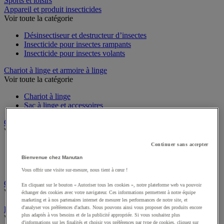
Sports et loisirs
Appareil et produit insecticides
Voir toute la catégorie
Désinsectiseur et destructeur d’insectes
Insecticide pour insectes rampants
Insecticide pour insectes volants
Chariot à linge et armoire à linge
Voir toute la catégorie
Chariot à linge
Sac à linge et accessoires
Chariot de nettoyage
Voir toute la catégorie
Continuer sans accepter
Accessoires pour chariot de nettoyage
Chariot de lavage
Bienvenue chez Manutan
Chariot de ménage
Vous offrir une visite sur-mesure, nous tient à cœur !
Cireuse à chaussures
En cliquant sur le bouton « Autoriser tous les cookies », notre plateforme web va pouvoir
Voir toute la catégorie
échanger des cookies avec votre navigateur. Ces informations permettent à notre équipe
marketing et à nos partenaires internet de mesurer les performances de notre site, et
d'analyser vos préférences d'achats. Nous pouvons ainsi vous proposer des produits encore
Équipement sanitaires, douche et salle de bain
plus adaptés à vos besoins et de la publicité appropriée. Si vous souhaitez plus
Voir toute la catégorie
d'informations sur les finalités et choisir vos préférences par type de cookies, cliquez sur