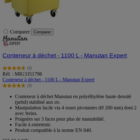
Comparer
Comparer
Conteneur à déchet - 1100 L - Manutan Expert
(3)
4.7
Réf. : MIG3351798
sur
Conteneur à déchet - 1100 L - Manutan Expert
5
(3)
étoiles.
4.7
3
sur
Conteneur à déchet Manutan en polyéthylène haute densité
avis
5
(pehd) stabilisé aux uv.
étoiles.
Manipulation facile via 4 roues pivotantes (Ø 200 mm) dont 2
3
avec freins.
avis
Poignées sur 3 faces pour plus de maniabilité.
Facile à entretenir.
Produit compatible à la norme EN 840.