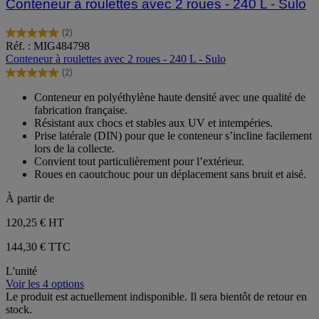
Conteneur à roulettes avec 2 roues - 240 L - Sulo
(2)
5.0
Réf. : MIG484798
sur
Conteneur à roulettes avec 2 roues - 240 L - Sulo
5
(2)
étoiles.
5.0
2
sur
Conteneur en polyéthylène haute densité avec une qualité de
avis
5
fabrication française.
étoiles.
Résistant aux chocs et stables aux UV et intempéries.
2
Prise latérale (DIN) pour que le conteneur s’incline facilement
avis
lors de la collecte.
Convient tout particulièrement pour l’extérieur.
Roues en caoutchouc pour un déplacement sans bruit et aisé.
À partir de
120,25 €
HT
144,30 € TTC
L'unité
Voir les 4 options
Le produit est actuellement indisponible. Il sera bientôt de retour en
stock.