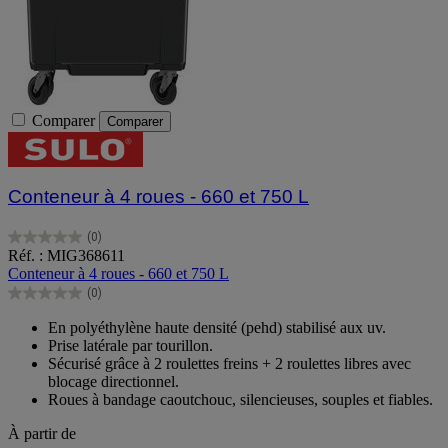
Comparer
Comparer
Conteneur à 4 roues - 660 et 750 L
(0)
0.0
Réf. : MIG368611
sur
Conteneur à 4 roues - 660 et 750 L
5
(0)
étoiles.
0.0
sur
En polyéthylène haute densité (pehd) stabilisé aux uv.
5
Prise latérale par tourillon.
étoiles.
Sécurisé grâce à 2 roulettes freins + 2 roulettes libres avec
blocage directionnel.
Roues à bandage caoutchouc, silencieuses, souples et fiables.
À partir de