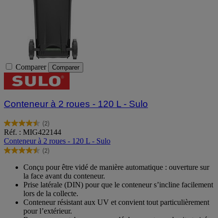
Comparer
Comparer
Conteneur à 2 roues - 120 L - Sulo
(2)
4.5
Réf. : MIG422144
sur
Conteneur à 2 roues - 120 L - Sulo
5
(2)
étoiles.
4.5
2
sur
Conçu pour être vidé de manière automatique : ouverture sur
avis
5
la face avant du conteneur.
étoiles.
Prise latérale (DIN) pour que le conteneur s’incline facilement
2
lors de la collecte.
avis
Conteneur résistant aux UV et convient tout particulièrement
pour l’extérieur.