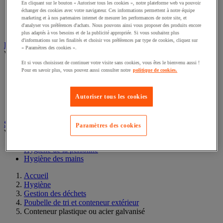
Distributeur de papier toilette
En cliquant sur le bouton « Autoriser tous les cookies », notre plateforme web va pouvoir
Mouchoir en papier
échanger des cookies avec votre navigateur. Ces informations permettent à notre équipe
Petit rouleau et paquet pliés en C
marketing et à nos partenaires internet de mesurer les performances de notre site, et
d'analyser vos préférences d'achats. Nous pouvons ainsi vous proposer des produits encore
Rouleau maxi-format
plus adaptés à vos besoins et de la publicité appropriée. Si vous souhaitez plus
d'informations sur les finalités et choisir vos préférences par type de cookies, cliquez sur
Produit d'entretien
« Paramètres des cookies ».
Voir toute la catégorie
Et si vous choisissez de continuer votre visite sans cookies, vous êtes le bienvenu aussi !
Désodorisant
Pour en savoir plus, vous pouvez aussi consulter notre
politique de cookies.
Lessive et soin du linge
Nettoyant sol et multi-surface
Autoriser tous les cookies
Produit d'entretien pour les sanitaires
Produit vaisselle
Savon et hygiène de la personne
Paramètres des cookies
Voir toute la catégorie
Hygiène de la personne
Hygiène des mains
Accueil
Hygiène
Gestion des déchets
Poubelle de tri et conteneur extérieur
Conteneur plastique ou acier galvanisé