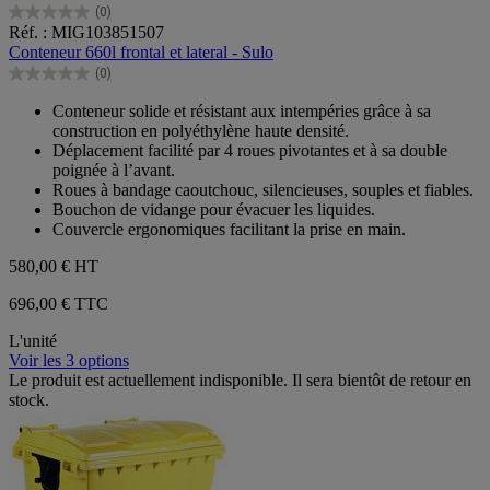
(0)
0.0
Réf. : MIG103851507
sur
Conteneur 660l frontal et lateral - Sulo
5
(0)
étoiles.
0.0
sur
Conteneur solide et résistant aux intempéries grâce à sa
5
construction en polyéthylène haute densité.
étoiles.
Déplacement facilité par 4 roues pivotantes et à sa double
poignée à l’avant.
Roues à bandage caoutchouc, silencieuses, souples et fiables.
Bouchon de vidange pour évacuer les liquides.
Couvercle ergonomiques facilitant la prise en main.
580,00 €
HT
696,00 € TTC
L'unité
Voir les 3 options
Le produit est actuellement indisponible. Il sera bientôt de retour en
stock.