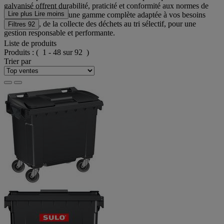
galvanisé offrent durabilité, praticité et conformité aux normes de
Lire plus
Lire moins
sécurité. Découvrez une gamme complète adaptée à vos besoins
spécifiques, de la collecte des déchets au tri sélectif, pour une
Filtres
92
gestion responsable et performante.
Liste de produits
Produits :
( 1 - 48 sur 92 )
Trier par