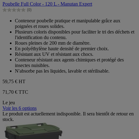
sur
Poubelle Full Color - 120 L - Manutan Expert
5
(0)
étoiles.
0.0
sur
Conteneur poubelle pratique et manipulable grâce aux
5
poignées et roues solides.
étoiles.
Plusieurs coloris disponibles pour faciliter le tri des déchets et
l'identification du contenu.
Roues pleines de 200 mm de diamètre.
En polyéthylène haute densité de premier choix.
Résistant aux UV et résistant aux chocs.
Conteneur résistant aux agents chimiques et protégé des
insectes nuisibles.
N'absorbe pas les liquides, lavable et stérilisable.
59,75 €
HT
71,70 € TTC
Le jeu
Voir les 6 options
Le produit est actuellement indisponible. Il sera bientôt de retour en
stock.