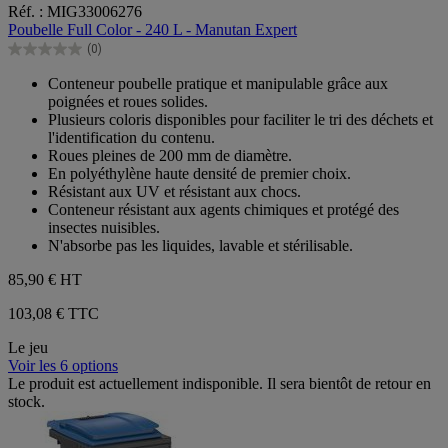
0.0
Réf. : MIG33006276
sur
Poubelle Full Color - 240 L - Manutan Expert
5
(0)
étoiles.
0.0
sur
Conteneur poubelle pratique et manipulable grâce aux
5
poignées et roues solides.
étoiles.
Plusieurs coloris disponibles pour faciliter le tri des déchets et
l'identification du contenu.
Roues pleines de 200 mm de diamètre.
En polyéthylène haute densité de premier choix.
Résistant aux UV et résistant aux chocs.
Conteneur résistant aux agents chimiques et protégé des
insectes nuisibles.
N'absorbe pas les liquides, lavable et stérilisable.
85,90 €
HT
103,08 € TTC
Le jeu
Voir les 6 options
Le produit est actuellement indisponible. Il sera bientôt de retour en
stock.