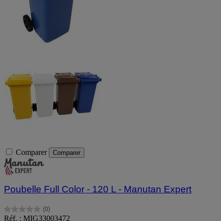
Comparer
Comparer
Poubelle Full Color - 120 L - Manutan Expert
(0)
0.0
Réf. : MIG33003472