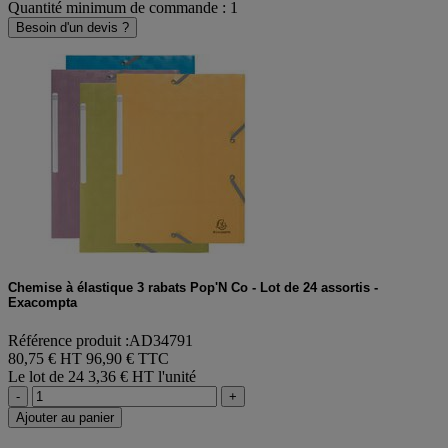
Quantité minimum de commande : 1
Besoin d'un devis ?
Chemise à élastique 3 rabats Pop'N Co - Lot de 24 assortis -
Exacompta
Référence produit :AD34791
80,75 € HT
96,90 € TTC
Le lot de 24
3,36 € HT l'unité
-
+
Ajouter au panier