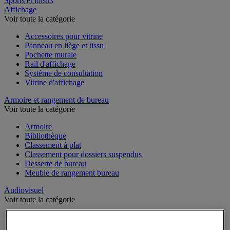
Sports et loisirs
Affichage
Voir toute la catégorie
Accessoires pour vitrine
Panneau en liège et tissu
Pochette murale
Rail d'affichage
Système de consultation
Vitrine d'affichage
Armoire et rangement de bureau
Voir toute la catégorie
Armoire
Bibliothèque
Classement à plat
Classement pour dossiers suspendus
Desserte de bureau
Meuble de rangement bureau
Audiovisuel
Voir toute la catégorie
Appareil photo, caméscope et jumelles
Connectique audio et vidéo