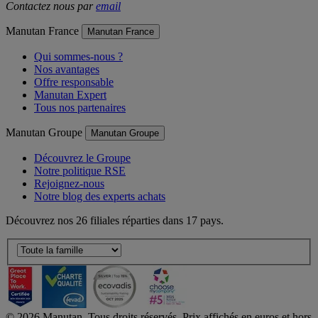
Contactez nous par
email
Manutan France
Manutan France
Qui sommes-nous ?
Nos avantages
Offre responsable
Manutan Expert
Tous nos partenaires
Manutan Groupe
Manutan Groupe
Découvrez le Groupe
Notre politique RSE
Rejoignez-nous
Notre blog des experts achats
Découvrez nos 26 filiales réparties dans 17 pays.
©
2026
Manutan. Tous droits réservés. Prix affichés en euros et hors