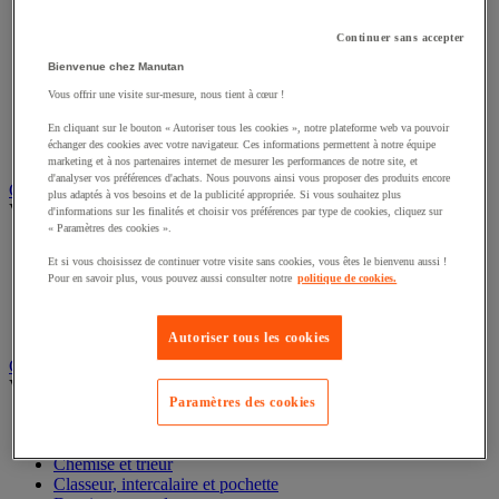
Éclairage scénique et architectural
Éclairage studio et accessoirisation
Continuer sans accepter
Équipement audio et Hi-Fi
Bienvenue chez Manutan
Matériel de projection et vidéoprojection
Sonorisation et enregistrement professionnels
Vous offrir une visite sur-mesure, nous tient à cœur !
Studio Web radio et vidéo
En cliquant sur le bouton « Autoriser tous les cookies », notre plateforme web va pouvoir
Système d'affichage dynamique et interactif
échanger des cookies avec votre navigateur. Ces informations permettent à notre équipe
Télévision, lecteur DVD et Blu-ray
marketing et à nos partenaires internet de mesurer les performances de notre site, et
d'analyser vos préférences d'achats. Nous pouvons ainsi vous proposer des produits encore
Chauffage, climatisation et traitement de l'air
plus adaptés à vos besoins et de la publicité appropriée. Si vous souhaitez plus
Voir toute la catégorie
d'informations sur les finalités et choisir vos préférences par type de cookies, cliquez sur
« Paramètres des cookies ».
Chauffage
Et si vous choisissez de continuer votre visite sans cookies, vous êtes le bienvenu aussi !
Climatiseur
Pour en savoir plus, vous pouvez aussi consulter notre
politique de cookies.
Rafraîchisseur d'air
Traitement de l'air
Ventilateur
Autoriser tous les cookies
Classement et archivage
Voir toute la catégorie
Paramètres des cookies
Accessoires de classement pour le bureau
Boîte et caisse d'archives
Chemise et trieur
Classeur, intercalaire et pochette