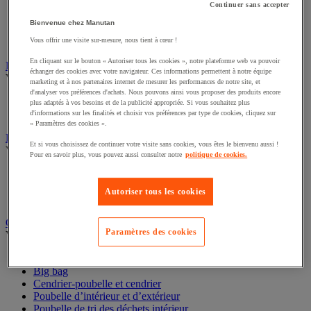
Continuer sans accepter
Cloison et cabine pour sanitaires
Bienvenue chez Manutan
Équipement douche
Équipement salle de bain
Vous offrir une visite sur-mesure, nous tient à cœur !
Équipement sanitaires
En cliquant sur le bouton « Autoriser tous les cookies », notre plateforme web va pouvoir
échanger des cookies avec votre navigateur. Ces informations permettent à notre équipe
Essuie-mains et distributeur d’essuie-mains
marketing et à nos partenaires internet de mesurer les performances de notre site, et
Voir toute la catégorie
d'analyser vos préférences d'achats. Nous pouvons ainsi vous proposer des produits encore
plus adaptés à vos besoins et de la publicité appropriée. Si vous souhaitez plus
Distributeur d'essuie-mains
d'informations sur les finalités et choisir vos préférences par type de cookies, cliquez sur
« Paramètres des cookies ».
Essuie-mains en feuilles ou rouleau
Et si vous choisissez de continuer votre visite sans cookies, vous êtes le bienvenu aussi !
Essuyage industriel
Pour en savoir plus, vous pouvez aussi consulter notre
politique de cookies.
Voir toute la catégorie
Bobine d'essuyage industriel
Autoriser tous les cookies
Chiffons textile et non-tissé
Distributeur d'essuyage industriel
Paramètres des cookies
Gestion des déchets
Voir toute la catégorie
Benne
Big bag
Cendrier-poubelle et cendrier
Poubelle d’intérieur et d’extérieur