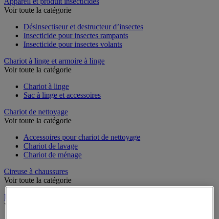
Sports et loisirs
Appareil et produit insecticides
Voir toute la catégorie
Désinsectiseur et destructeur d’insectes
Insecticide pour insectes rampants
Insecticide pour insectes volants
Chariot à linge et armoire à linge
Voir toute la catégorie
Chariot à linge
Sac à linge et accessoires
Chariot de nettoyage
Voir toute la catégorie
Accessoires pour chariot de nettoyage
Chariot de lavage
Chariot de ménage
Cireuse à chaussures
Voir toute la catégorie
Équipement sanitaires, douche et salle de bain
Voir toute la catégorie