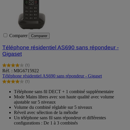
Comparer
Comparer
Téléphone résidentiel AS690 sans répondeur -
Gigaset
(1)
4.0
Réf. : MIG6715922
sur
Téléphone résidentiel AS690 sans répondeur - Gigaset
5
(1)
étoiles.
4.0
1
sur
Téléphone sans fil DECT + 1 combiné supplémentaire
avis
5
Mode Mains libres avec son haute qualité avec volume
étoiles.
ajustable sur 5 niveaux
1
Volume du combiné réglable sur 5 niveaux
avis
Réveil avec sélection de la mélodie
Un téléphone sans fil sans répondeur et différentes
configurations : De 1 à 3 combinés