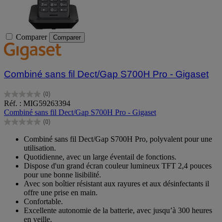
Comparer
Comparer
Combiné sans fil Dect/Gap S700H Pro - Gigaset
(0)
0.0
Réf. : MIG59263394
sur
Combiné sans fil Dect/Gap S700H Pro - Gigaset
5
(0)
étoiles.
0.0
sur
Combiné sans fil Dect/Gap S700H Pro, polyvalent pour une
5
utilisation.
étoiles.
Quotidienne, avec un large éventail de fonctions.
Dispose d'un grand écran couleur lumineux TFT 2,4 pouces
pour une bonne lisibilité.
Avec son boîtier résistant aux rayures et aux désinfectants il
offre une prise en main.
Confortable.
Excellente autonomie de la batterie, avec jusqu’à 300 heures
en veille.