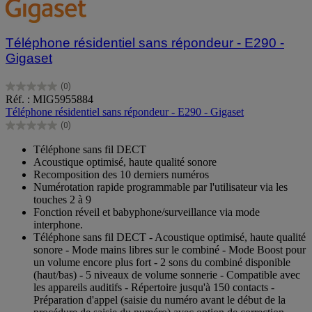
Téléphone résidentiel sans répondeur - E290 -
Gigaset
(0)
0.0
Réf. : MIG5955884
sur
Téléphone résidentiel sans répondeur - E290 - Gigaset
5
(0)
étoiles.
0.0
sur
Téléphone sans fil DECT
5
Acoustique optimisé, haute qualité sonore
étoiles.
Recomposition des 10 derniers numéros
Numérotation rapide programmable par l'utilisateur via les
touches 2 à 9
Fonction réveil et babyphone/surveillance via mode
interphone.
Téléphone sans fil DECT - Acoustique optimisé, haute qualité
sonore - Mode mains libres sur le combiné - Mode Boost pour
un volume encore plus fort - 2 sons du combiné disponible
(haut/bas) - 5 niveaux de volume sonnerie - Compatible avec
les appareils auditifs - Répertoire jusqu'à 150 contacts -
Préparation d'appel (saisie du numéro avant le début de la