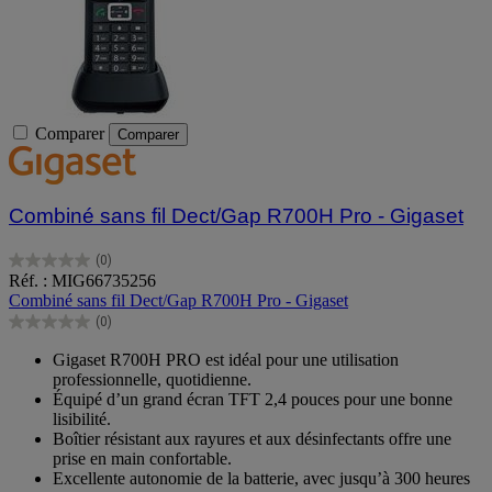
Comparer
Comparer
Combiné sans fil Dect/Gap R700H Pro - Gigaset
(0)
0.0
Réf. : MIG66735256
sur
Combiné sans fil Dect/Gap R700H Pro - Gigaset
5
(0)
étoiles.
0.0
sur
Gigaset R700H PRO est idéal pour une utilisation
5
professionnelle, quotidienne.
étoiles.
Équipé d’un grand écran TFT 2,4 pouces pour une bonne
lisibilité.
Boîtier résistant aux rayures et aux désinfectants offre une
prise en main confortable.
Excellente autonomie de la batterie, avec jusqu’à 300 heures