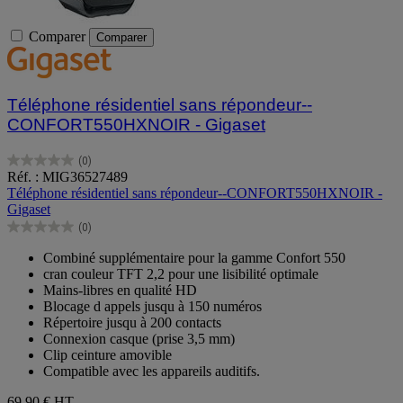
Comparer
Comparer
Téléphone résidentiel sans répondeur--
CONFORT550HXNOIR - Gigaset
(0)
0.0
Réf. : MIG36527489
sur
Téléphone résidentiel sans répondeur--CONFORT550HXNOIR -
5
Gigaset
étoiles.
(0)
0.0
sur
Combiné supplémentaire pour la gamme Confort 550
5
cran couleur TFT 2,2 pour une lisibilité optimale
étoiles.
Mains-libres en qualité HD
Blocage d appels jusqu à 150 numéros
Répertoire jusqu à 200 contacts
Connexion casque (prise 3,5 mm)
Clip ceinture amovible
Compatible avec les appareils auditifs.
69,90 €
HT