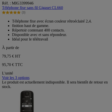
5.0
Réf. : MIG3399946
sur
Téléphone fixe sans fil Gigaset CL660
5
(3)
étoiles.
5.0
3
sur
Téléphone fixe avec écran couleur rétroéclairé 2,4.
avis
5
finition haut de gamme.
étoiles.
Répertoir contenant 400 contacts.
3
Disponible avec et sans répondeur.
avis
Idéal pour le télétravail
À partir de
79,75 €
HT
95,70 € TTC
L'unité
Voir les 3 options
Le produit est actuellement indisponible. Il sera bientôt de retour en
stock.