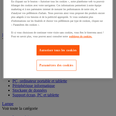
En cliquant sur le bouton « Autoriser tous les cookies », notre plateforme web va pouvoir
échanger des cookies avec votre navigateur. Ces informations permettent à notre équipe
Boîte à monnaie
marketing et à nos partenaires internet de mesurer les performances de notre site, et
Compteuse-trieuse et détecteur de faux billets
d'analyser vos préférences d'achats. Nous pouvons ainsi vous proposer des produits encore
Monnaie et compteuse-trieuse
plus adaptés à vos besoins et de la publicité appropriée. Si vous souhaitez plus
Scanner de code-barre et accessoires
d'informations sur les finalités et choisir vos préférences par type de cookies, cliquez sur
« Paramètres des cookies ».
Terminal de paiement
Et si vous choisissez de continuer votre visite sans cookies, vous êtes le bienvenu aussi !
Informatique et multimédia
Pour en savoir plus, vous pouvez aussi consulter notre
politique de cookies.
Voir toute la catégorie
Accessoires PC, ordinateur portable et tablette
Autoriser tous les cookies
Bagagerie informatique
Chariot mobile informatique
Connectique informatique
Paramètres des cookies
Imprimante, imprimante 3D et scanner
Matériel et câblage réseau
Matériel informatique reconditionné
PC, ordinateur portable et tablette
Périphérique informatique
Stockage de données
Support écran, PC et tablette
Lampe
Voir toute la catégorie