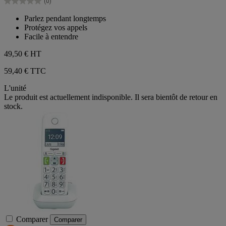
(0)
étoiles.
0.0
sur
Parlez pendant longtemps
5
Protégez vos appels
étoiles.
Facile à entendre
49,50 €
HT
59,40 € TTC
L'unité
Le produit est actuellement indisponible. Il sera bientôt de retour en
stock.
Comparer
Comparer