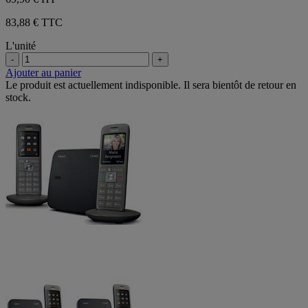
83,88 € TTC
L'unité
-
+
Ajouter au panier
Le produit est actuellement indisponible. Il sera bientôt de retour en
stock.