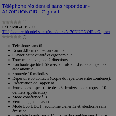
Téléphone résidentiel sans répondeur -
A170DUONOIR - Gigaset
(0)
0.0
Réf. : MIG4319799
sur
Téléphone résidentiel sans répondeur -A170DUONOIR - Gigaset
5
(0)
étoiles.
0.0
sur
Téléphone sans fil.
5
Ecran 3,8 cm rétroéclairé ambré.
étoiles.
Clavier haute qualité et ergonomique.
Touche de navigation 2 directions.
Son haute qualité HSP avec annulateur d'écho compatible
aide auditive.
Sonnerie 10 mélodies.
Répertoire 50 contacts (Copie du répertoire entre combinés).
Présentation de l'appelant.
Journal des appels (liste des 25 derniers appels reçus + 10
derniers appels émis).
Mode conférence à 3.
Verrouillage du clavier.
Mode Eco DECT : économie d'énergie et téléphonie sans
émission.
Il module la puissance d'émission du combiné vers la base