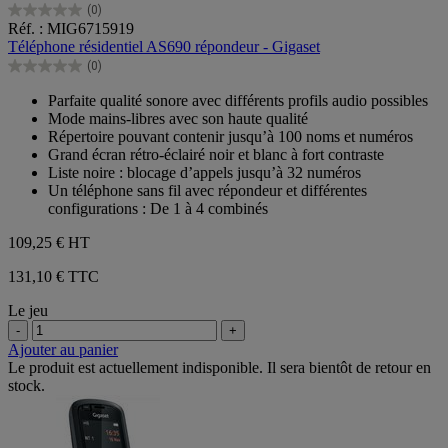
(0)
0.0
Réf. : MIG6715919
sur
Téléphone résidentiel AS690 répondeur - Gigaset
5
(0)
étoiles.
0.0
sur
Parfaite qualité sonore avec différents profils audio possibles
5
Mode mains-libres avec son haute qualité
étoiles.
Répertoire pouvant contenir jusqu’à 100 noms et numéros
Grand écran rétro-éclairé noir et blanc à fort contraste
Liste noire : blocage d’appels jusqu’à 32 numéros
Un téléphone sans fil avec répondeur et différentes
configurations : De 1 à 4 combinés
109,25 €
HT
131,10 € TTC
Le jeu
-
+
Ajouter au panier
Le produit est actuellement indisponible. Il sera bientôt de retour en
stock.