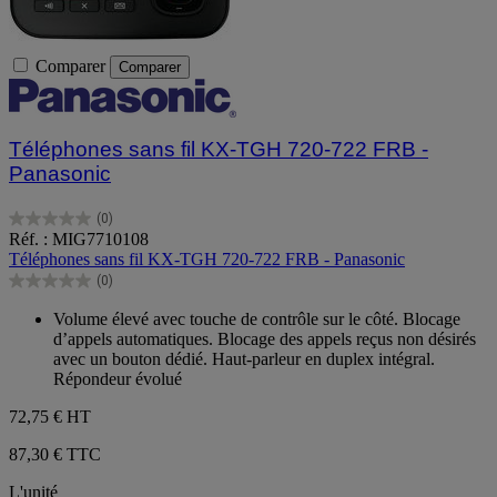
Comparer
Comparer
Téléphones sans fil KX-TGH 720-722 FRB -
Panasonic
(0)
0.0
Réf. : MIG7710108
sur
Téléphones sans fil KX-TGH 720-722 FRB - Panasonic
5
(0)
étoiles.
0.0
sur
Volume élevé avec touche de contrôle sur le côté. Blocage
5
d’appels automatiques. Blocage des appels reçus non désirés
étoiles.
avec un bouton dédié. Haut-parleur en duplex intégral.
Répondeur évolué
72,75 €
HT
87,30 € TTC
L'unité