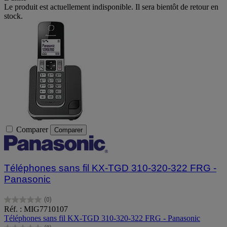
Le produit est actuellement indisponible. Il sera bientôt de retour en
stock.
Comparer
Comparer
Téléphones sans fil KX-TGD 310-320-322 FRG -
Panasonic
(0)
0.0
Réf. : MIG7710107
sur
Téléphones sans fil KX-TGD 310-320-322 FRG - Panasonic
5