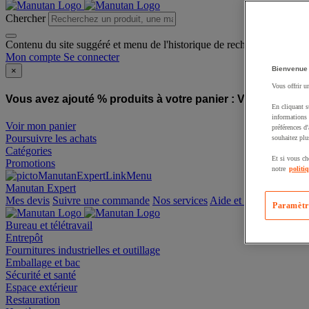
Chercher
Contenu du site suggéré et menu de l'historique de recherche
Mon compte
Se connecter
Bienvenue
×
Vous offrir u
Vous avez ajouté % produits à votre panier :
Vous avez ajo
En cliquant s
informations 
Voir mon panier
préférences d
Poursuivre les achats
souhaitez plu
Catégories
Et si vous ch
Promotions
notre
politi
Manutan Expert
offre reconditionnée
Paramètr
Mes devis
Suivre une commande
Nos services
Aide et contact
Bureau et télétravail
Entrepôt
Fournitures industrielles et outillage
Emballage et bac
Sécurité et santé
Espace extérieur