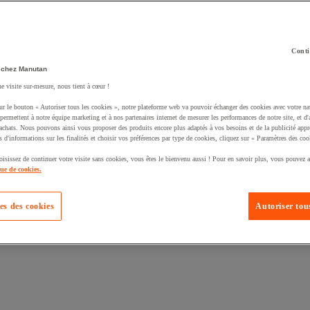
Conti
 chez Manutan
ne visite sur-mesure, nous tient à cœur !
uté un produit à votre panier :
ur le bouton « Autoriser tous les cookies », notre plateforme web va pouvoir échanger des cookies avec votre na
permettent à notre équipe marketing et à nos partenaires internet de mesurer les performances de notre site, et d'
'achats. Nous pouvons ainsi vous proposer des produits encore plus adaptés à vos besoins et de la publicité appr
s d'informations sur les finalités et choisir vos préférences par type de cookies, cliquez sur « Paramètres des coo
oisissez de continuer votre visite sans cookies, vous êtes le bienvenu aussi ! Pour en savoir plus, vous pouvez a
que de cookies.
es des cookies
Autoriser tous