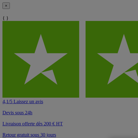
×
{ }
4,1/5 Laissez un avis
Devis sous 24h
Livraison offerte dès 200 € HT
Retour gratuit sous 30 jours