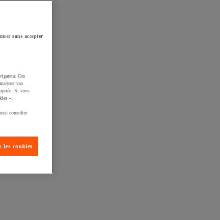
nuer sans accepter
vigateur. Ces
analyser vos
opriée. Si vous
kies ».
ussi consulter
 les cookies