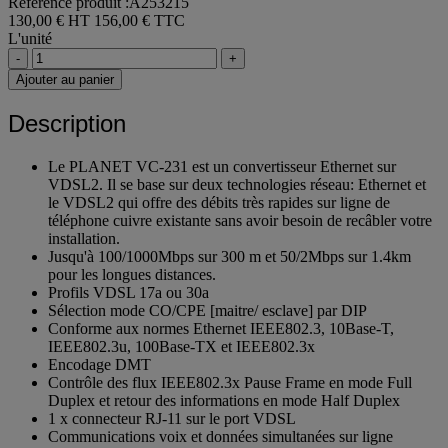
Référence produit :A253215
130,00 € HT
156,00 € TTC
L'unité
-
+
Ajouter au panier
Description
Le PLANET VC-231 est un convertisseur Ethernet sur
VDSL2. Il se base sur deux technologies réseau: Ethernet et
le VDSL2 qui offre des débits très rapides sur ligne de
téléphone cuivre existante sans avoir besoin de recâbler votre
installation.
Jusqu'à 100/1000Mbps sur 300 m et 50/2Mbps sur 1.4km
pour les longues distances.
Profils VDSL 17a ou 30a
Sélection mode CO/CPE [maitre/ esclave] par DIP
Conforme aux normes Ethernet IEEE802.3, 10Base-T,
IEEE802.3u, 100Base-TX et IEEE802.3x
Encodage DMT
Contrôle des flux IEEE802.3x Pause Frame en mode Full
Duplex et retour des informations en mode Half Duplex
1 x connecteur RJ-11 sur le port VDSL
Communications voix et données simultanées sur ligne