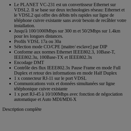
Le PLANET VC-231 est un convertisseur Ethernet sur
VDSL2. Il se base sur deux technologies réseau: Ethernet et
le VDSL2 qui offre des débits très rapides sur ligne de
téléphone cuivre existante sans avoir besoin de recâbler votre
installation.
Jusqu'à 100/1000Mbps sur 300 m et 50/2Mbps sur 1.4km
pour les longues distances.
Profils VDSL 17a ou 30a
Sélection mode CO/CPE [maitre/ esclave] par DIP
Conforme aux normes Ethernet IEEE802.3, 10Base-T,
IEEE802.3u, 100Base-TX et IEEE802.3x
Encodage DMT
Contrôle des flux IEEE802.3x Pause Frame en mode Full
Duplex et retour des informations en mode Half Duplex
1 x connecteur RJ-11 sur le port VDSL
Communications voix et données simultanées sur ligne
téléphonique cuivre existante
1 x port RJ-45 à 10/100Mbps avec fonction de négociation
automatique et Auto MDI/MDI-X
Description complète