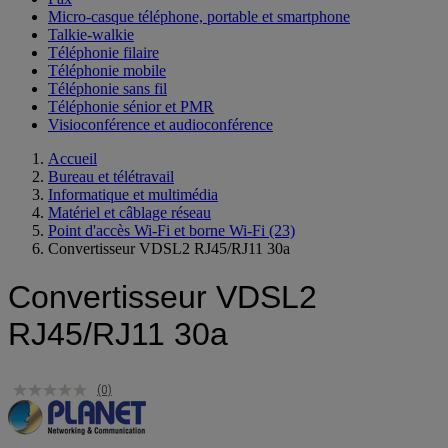
Micro-casque téléphone, portable et smartphone
Talkie-walkie
Téléphonie filaire
Téléphonie mobile
Téléphonie sans fil
Téléphonie sénior et PMR
Visioconférence et audioconférence
Accueil
Bureau et télétravail
Informatique et multimédia
Matériel et câblage réseau
Point d'accès Wi-Fi et borne Wi-Fi
(23)
Convertisseur VDSL2 RJ45/RJ11 30a
Convertisseur VDSL2
RJ45/RJ11 30a
(0)