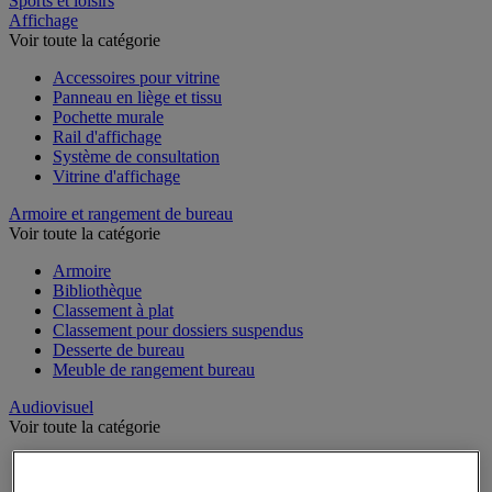
Sports et loisirs
Affichage
Voir toute la catégorie
Accessoires pour vitrine
Panneau en liège et tissu
Pochette murale
Rail d'affichage
Système de consultation
Vitrine d'affichage
Armoire et rangement de bureau
Voir toute la catégorie
Armoire
Bibliothèque
Classement à plat
Classement pour dossiers suspendus
Desserte de bureau
Meuble de rangement bureau
Audiovisuel
Voir toute la catégorie
Appareil photo, caméscope et jumelles
Connectique audio et vidéo