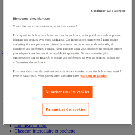
Éclairage scénique et architectural
Éclairage studio et accessoirisation
Continuer sans accepter
Équipement audio et Hi-Fi
Matériel de projection et vidéoprojection
Bienvenue chez Manutan
Sonorisation et enregistrement professionnels
Vous offrir une visite sur-mesure, nous tient à cœur !
Studio Web radio et vidéo
Système d'affichage dynamique et interactif
En cliquant sur le bouton « Autoriser tous les cookies », notre plateforme web va pouvoir
échanger des cookies avec votre navigateur. Ces informations permettent à notre équipe
Télévision, lecteur DVD et Blu-ray
marketing et à nos partenaires internet de mesurer les performances de notre site, et
d'analyser vos préférences d'achats. Nous pouvons ainsi vous proposer des produits encore
Chauffage, climatisation et traitement de l'air
plus adaptés à vos besoins et de la publicité appropriée. Si vous souhaitez plus
Voir toute la catégorie
d'informations sur les finalités et choisir vos préférences par type de cookies, cliquez sur
« Paramètres des cookies ».
Chauffage
Et si vous choisissez de continuer votre visite sans cookies, vous êtes le bienvenu aussi !
Climatiseur
Pour en savoir plus, vous pouvez aussi consulter notre
politique de cookies.
Rafraîchisseur d'air
Traitement de l'air
Ventilateur
Autoriser tous les cookies
Classement et archivage
Voir toute la catégorie
Paramètres des cookies
Accessoires de classement pour le bureau
Boîte et caisse d'archives
Chemise et trieur
Classeur, intercalaire et pochette