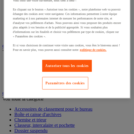
Vous offrir une visite sur-mesure, nous tient à cœur !
Éclairage scénique et architectural
Éclairage studio et accessoirisation
En cliquant sur le bouton « Autoriser tous les cookies », notre plateforme web va pouvoir
Équipement audio et Hi-Fi
échanger des cookies avec votre navigateur. Ces informations permettent à notre équipe
marketing et à nos partenaires internet de mesurer les performances de notre site, et
Matériel de projection et vidéoprojection
d'analyser vos préférences d'achats. Nous pouvons ainsi vous proposer des produits encore
Sonorisation et enregistrement professionnels
plus adaptés à vos besoins et de la publicité appropriée. Si vous souhaitez plus
Studio Web radio et vidéo
d'informations sur les finalités et choisir vos préférences par type de cookies, cliquez sur
Système d'affichage dynamique et interactif
« Paramètres des cookies ».
Télévision, lecteur DVD et Blu-ray
Et si vous choisissez de continuer votre visite sans cookies, vous êtes le bienvenu aussi !
Pour en savoir plus, vous pouvez aussi consulter notre
politique de cookies.
Chauffage, climatisation et traitement de l'air
Voir toute la catégorie
Autoriser tous les cookies
Chauffage
Climatiseur
Rafraîchisseur d'air
Traitement de l'air
Paramètres des cookies
Ventilateur
Classement et archivage
Voir toute la catégorie
Accessoires de classement pour le bureau
Boîte et caisse d'archives
Chemise et trieur
Classeur, intercalaire et pochette