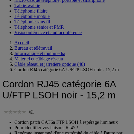
Micro-casque téléphone, portable et smartphone
Talkie-walkie
Téléphonie filaire
Téléphonie mobile
Téléphonie sans fil
Téléphonie sénior et PMR
Visioconférence et audioconférence
Accueil
Bureau et télétravail
Informatique et multimédia
Matériel et câblage réseau
Câble réseau et jarretière optique
(48)
Cordon RJ45 catégorie 6A U/FTP LSOH noir - 15,2 m
Cordon RJ45 catégorie 6A
U/FTP LSOH noir - 15,2 m
(0)
Cordon patch CAT6a FTP LSOH à repérage lumineux
Pour identifier vos liaisons RJ45 !