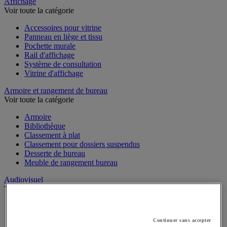
Sports et loisirs
Affichage
Voir toute la catégorie
Accessoires pour vitrine
Panneau en liège et tissu
Pochette murale
Rail d'affichage
Système de consultation
Vitrine d'affichage
Armoire et rangement de bureau
Voir toute la catégorie
Armoire
Bibliothèque
Classement à plat
Classement pour dossiers suspendus
Desserte de bureau
Meuble de rangement bureau
Audiovisuel
Voir toute la catégorie
Appareil photo, caméscope et jumelles
Continuer sans accepter
Connectique audio et vidéo