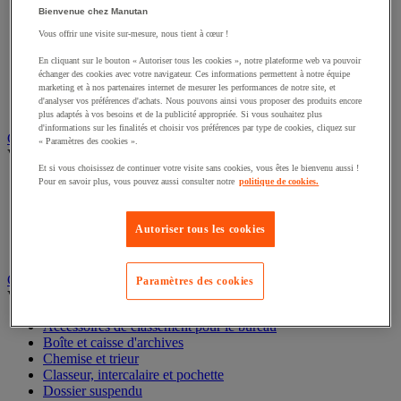
Éclairage scénique et architectural
Bienvenue chez Manutan
Éclairage studio et accessoirisation
Vous offrir une visite sur-mesure, nous tient à cœur !
Équipement audio et Hi-Fi
Matériel de projection et vidéoprojection
En cliquant sur le bouton « Autoriser tous les cookies », notre plateforme web va pouvoir
Sonorisation et enregistrement professionnels
échanger des cookies avec votre navigateur. Ces informations permettent à notre équipe
marketing et à nos partenaires internet de mesurer les performances de notre site, et
Studio Web radio et vidéo
d'analyser vos préférences d'achats. Nous pouvons ainsi vous proposer des produits encore
Système d'affichage dynamique et interactif
plus adaptés à vos besoins et de la publicité appropriée. Si vous souhaitez plus
Télévision, lecteur DVD et Blu-ray
d'informations sur les finalités et choisir vos préférences par type de cookies, cliquez sur
« Paramètres des cookies ».
Chauffage, climatisation et traitement de l'air
Voir toute la catégorie
Et si vous choisissez de continuer votre visite sans cookies, vous êtes le bienvenu aussi !
Pour en savoir plus, vous pouvez aussi consulter notre
politique de cookies.
Chauffage
Climatiseur
Autoriser tous les cookies
Rafraîchisseur d'air
Traitement de l'air
Ventilateur
Paramètres des cookies
Classement et archivage
Voir toute la catégorie
Accessoires de classement pour le bureau
Boîte et caisse d'archives
Chemise et trieur
Classeur, intercalaire et pochette