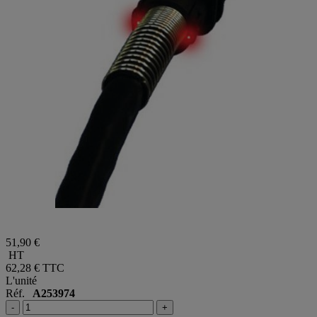
51,90 €
HT
62,28 €
TTC
L'unité
Réf.
A253974