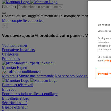
Chercher
Contenu du site suggéré et menu de l'historique de recherche
Mon compte
Se connecter
Bienvenue
×
Vous offrir u
Vous avez ajouté % produits à votre panier :
Vous avez ajo
En cliquant s
informations 
Voir mon panier
préférences d
Poursuivre les achats
souhaitez plu
Catégories
Et si vous ch
Promotions
notre
politi
Manutan Expert
offre reconditionnée
Paramètr
Mes devis
Suivre une commande
Nos services
Aide et contact
Bureau et télétravail
Entrepôt
Fournitures industrielles et outillage
Emballage et bac
Sécurité et santé
Espace extérieur