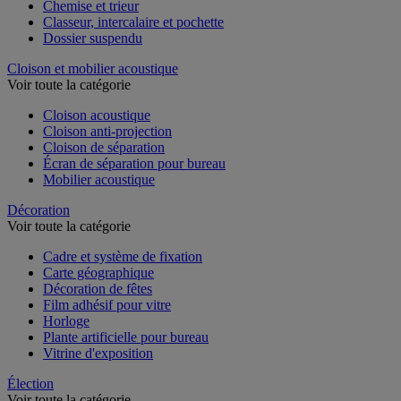
Chemise et trieur
Classeur, intercalaire et pochette
Dossier suspendu
Cloison et mobilier acoustique
Voir toute la catégorie
Cloison acoustique
Cloison anti-projection
Cloison de séparation
Écran de séparation pour bureau
Mobilier acoustique
Décoration
Voir toute la catégorie
Cadre et système de fixation
Carte géographique
Décoration de fêtes
Film adhésif pour vitre
Horloge
Plante artificielle pour bureau
Vitrine d'exposition
Élection
Voir toute la catégorie