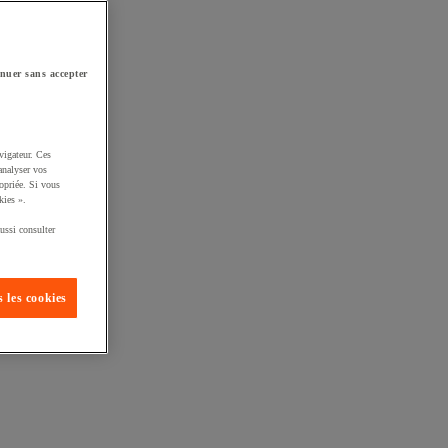
nuer sans accepter
vigateur. Ces
analyser vos
opriée. Si vous
kies ».
ussi consulter
 les cookies