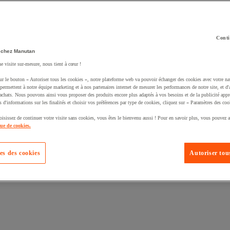
Conti
 chez Manutan
ne visite sur-mesure, nous tient à cœur !
uté un produit à votre panier :
ur le bouton « Autoriser tous les cookies », notre plateforme web va pouvoir échanger des cookies avec votre na
permettent à notre équipe marketing et à nos partenaires internet de mesurer les performances de notre site, et d'
'achats. Nous pouvons ainsi vous proposer des produits encore plus adaptés à vos besoins et de la publicité appr
s d'informations sur les finalités et choisir vos préférences par type de cookies, cliquez sur « Paramètres des coo
oisissez de continuer votre visite sans cookies, vous êtes le bienvenu aussi ! Pour en savoir plus, vous pouvez a
que de cookies.
es des cookies
Autoriser tous