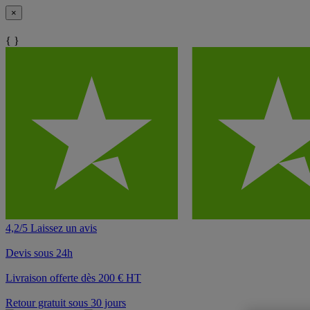
×
{ }
4,2/5 Laissez un avis
Devis sous 24h
Livraison offerte dès 200 € HT
Retour gratuit sous 30 jours