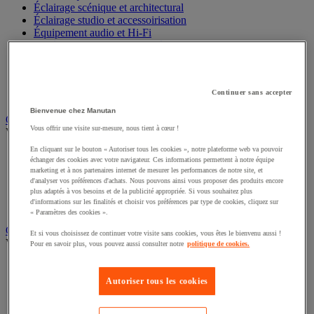
Éclairage scénique et architectural
Éclairage studio et accessoirisation
Équipement audio et Hi-Fi
Matériel de projection et vidéoprojection
Sonorisation et enregistrement professionnels
Studio Web radio et vidéo
Système d'affichage dynamique et interactif
Continuer sans accepter
Télévision, lecteur DVD et Blu-ray
Bienvenue chez Manutan
Chauffage, climatisation et traitement de l'air
Vous offrir une visite sur-mesure, nous tient à cœur !
Voir toute la catégorie
En cliquant sur le bouton « Autoriser tous les cookies », notre plateforme web va pouvoir
Chauffage
échanger des cookies avec votre navigateur. Ces informations permettent à notre équipe
Climatiseur
marketing et à nos partenaires internet de mesurer les performances de notre site, et
Rafraîchisseur d'air
d'analyser vos préférences d'achats. Nous pouvons ainsi vous proposer des produits encore
plus adaptés à vos besoins et de la publicité appropriée. Si vous souhaitez plus
Traitement de l'air
d'informations sur les finalités et choisir vos préférences par type de cookies, cliquez sur
Ventilateur
« Paramètres des cookies ».
Classement et archivage
Et si vous choisissez de continuer votre visite sans cookies, vous êtes le bienvenu aussi !
Voir toute la catégorie
Pour en savoir plus, vous pouvez aussi consulter notre
politique de cookies.
Accessoires de classement pour le bureau
Boîte et caisse d'archives
Autoriser tous les cookies
Chemise et trieur
Classeur, intercalaire et pochette