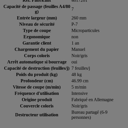
Réf. Fabricant
4617201
Capacité de passage (feuilles A4/80
7
g)
Entrée largeur (mm)
260 mm
Niveau de sécurité
P-7
Type de coupe
Microparticules
Ergonomique
non
Garantie client
1 an
Chargement du papier
Manuel
Corps coloris
Noir/gris
Arrêt automatique si bourrage
oui
Capacité de destruction (feuilles/j)
7 feuilles/j
Poids du produit (kg)
48 kg
Profondeur (cm)
46.99 cm
Vitesse de coupe (m/min)
5 m/min
Fréquence d'utilisation
Intensive
Origine produit
Fabriqué en Allemagne
Couvercle coloris
Noir/gris
Bureau partagé (6-9
Destructeur utilisation
personnes)