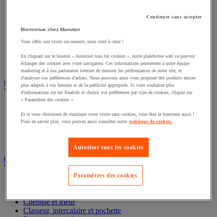
Éclairage scénique et architectural
Éclairage studio et accessoirisation
Continuer sans accepter
Équipement audio et Hi-Fi
Bienvenue chez Manutan
Matériel de projection et vidéoprojection
Sonorisation et enregistrement professionnels
Vous offrir une visite sur-mesure, nous tient à cœur !
Studio Web radio et vidéo
Système d'affichage dynamique et interactif
En cliquant sur le bouton « Autoriser tous les cookies », notre plateforme web va pouvoir
échanger des cookies avec votre navigateur. Ces informations permettent à notre équipe
Télévision, lecteur DVD et Blu-ray
marketing et à nos partenaires internet de mesurer les performances de notre site, et
d'analyser vos préférences d'achats. Nous pouvons ainsi vous proposer des produits encore
Chauffage, climatisation et traitement de l'air
plus adaptés à vos besoins et de la publicité appropriée. Si vous souhaitez plus
Voir toute la catégorie
d'informations sur les finalités et choisir vos préférences par type de cookies, cliquez sur
« Paramètres des cookies ».
Chauffage
Et si vous choisissez de continuer votre visite sans cookies, vous êtes le bienvenu aussi !
Climatiseur
Pour en savoir plus, vous pouvez aussi consulter notre
politique de cookies.
Rafraîchisseur d'air
Traitement de l'air
Ventilateur
Autoriser tous les cookies
Classement et archivage
Voir toute la catégorie
Paramètres des cookies
Accessoires de classement pour le bureau
Boîte et caisse d'archives
Chemise et trieur
Classeur, intercalaire et pochette