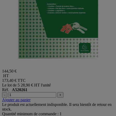
144,50 €
HT
173,40 €
TTC
Le lot de 5
28,90 € HT l'unité
Réf.
A520261
-
+
Ajouter au panier
Le produit est actuellement indisponible. Il sera bientôt de retour en
stock.
Quantité minimum de commande : 1