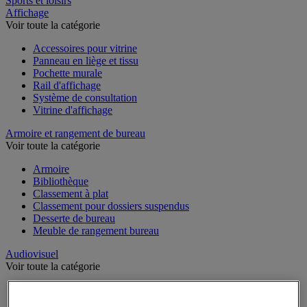
Sports et loisirs
Affichage
Voir toute la catégorie
Accessoires pour vitrine
Panneau en liège et tissu
Pochette murale
Rail d'affichage
Système de consultation
Vitrine d'affichage
Armoire et rangement de bureau
Voir toute la catégorie
Armoire
Bibliothèque
Classement à plat
Classement pour dossiers suspendus
Desserte de bureau
Meuble de rangement bureau
Audiovisuel
Voir toute la catégorie
Appareil photo, caméscope et jumelles
Connectique audio et vidéo