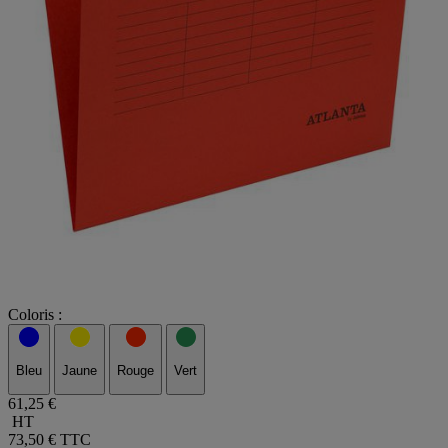
Coloris :
Bleu
Jaune
Rouge
Vert
61,25 €
HT
73,50 €
TTC