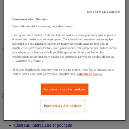
Éclairage scénique et architectural
Éclairage studio et accessoirisation
Continuer sans accepter
Équipement audio et Hi-Fi
Matériel de projection et vidéoprojection
Bienvenue chez Manutan
Sonorisation et enregistrement professionnels
Vous offrir une visite sur-mesure, nous tient à cœur !
Studio Web radio et vidéo
Système d'affichage dynamique et interactif
En cliquant sur le bouton « Autoriser tous les cookies », notre plateforme web va pouvoir
Télévision, lecteur DVD et Blu-ray
échanger des cookies avec votre navigateur. Ces informations permettent à notre équipe
marketing et à nos partenaires internet de mesurer les performances de notre site, et
d'analyser vos préférences d'achats. Nous pouvons ainsi vous proposer des produits encore
Chauffage, climatisation et traitement de l'air
plus adaptés à vos besoins et de la publicité appropriée. Si vous souhaitez plus
Voir toute la catégorie
d'informations sur les finalités et choisir vos préférences par type de cookies, cliquez sur
« Paramètres des cookies ».
Chauffage
Climatiseur
Et si vous choisissez de continuer votre visite sans cookies, vous êtes le bienvenu aussi !
Rafraîchisseur d'air
Pour en savoir plus, vous pouvez aussi consulter notre
politique de cookies.
Traitement de l'air
Ventilateur
Autoriser tous les cookies
Classement et archivage
Voir toute la catégorie
Paramètres des cookies
Accessoires de classement pour le bureau
Boîte et caisse d'archives
Chemise et trieur
Classeur, intercalaire et pochette