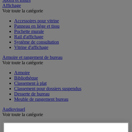
Sports et loisirs
Affichage
Voir toute la catégorie
Accessoires pour vitrine
Panneau en liège et tissu
Pochette murale
Rail d'affichage
Système de consultation
Vitrine d'affichage
Armoire et rangement de bureau
Voir toute la catégorie
Armoire
Bibliothèque
Classement à plat
Classement pour dossiers suspendus
Desserte de bureau
Meuble de rangement bureau
Audiovisuel
Voir toute la catégorie
Appareil photo, caméscope et jumelles
Connectique audio et vidéo