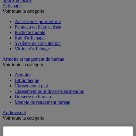
Sports et loisirs
Affichage
Voir toute la catégorie
Accessoires pour vitrine
Panneau en liège et tissu
Pochette murale
Rail d'affichage
Système de consultation
Vitrine d'affichage
Armoire et rangement de bureau
Voir toute la catégorie
Armoire
Bibliothèque
Classement à plat
Classement pour dossiers suspendus
Desserte de bureau
Meuble de rangement bureau
Audiovisuel
Voir toute la catégorie
Appareil photo, caméscope et jumelles
Connectique audio et vidéo