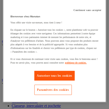
Éclairage scénique et architectural
Éclairage studio et accessoirisation
Continuer sans accepter
Équipement audio et Hi-Fi
Matériel de projection et vidéoprojection
Bienvenue chez Manutan
Sonorisation et enregistrement professionnels
Vous offrir une visite sur-mesure, nous tient à cœur !
Studio Web radio et vidéo
Système d'affichage dynamique et interactif
En cliquant sur le bouton « Autoriser tous les cookies », notre plateforme web va pouvoir
Télévision, lecteur DVD et Blu-ray
échanger des cookies avec votre navigateur. Ces informations permettent à notre équipe
marketing et à nos partenaires internet de mesurer les performances de notre site, et
Chauffage, climatisation et traitement de l'air
d'analyser vos préférences d'achats. Nous pouvons ainsi vous proposer des produits encore
plus adaptés à vos besoins et de la publicité appropriée. Si vous souhaitez plus
Voir toute la catégorie
d'informations sur les finalités et choisir vos préférences par type de cookies, cliquez sur
« Paramètres des cookies ».
Chauffage
Climatiseur
Et si vous choisissez de continuer votre visite sans cookies, vous êtes le bienvenu aussi !
Rafraîchisseur d'air
Pour en savoir plus, vous pouvez aussi consulter notre
politique de cookies.
Traitement de l'air
Ventilateur
Autoriser tous les cookies
Classement et archivage
Voir toute la catégorie
Paramètres des cookies
Accessoires de classement pour le bureau
Boîte et caisse d'archives
Chemise et trieur
Classeur, intercalaire et pochette