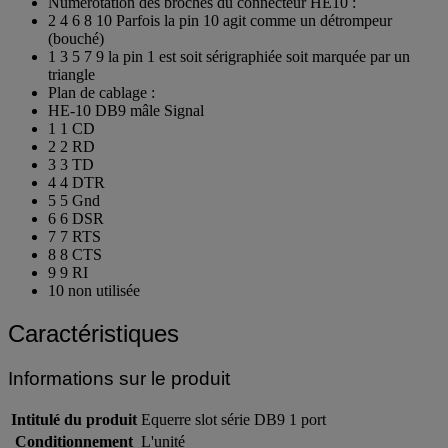
Numérotation des broches du connecteur HE10 :
2 4 6 8 10 Parfois la pin 10 agit comme un détrompeur
(bouché)
1 3 5 7 9 la pin 1 est soit sérigraphiée soit marquée par un
triangle
Plan de cablage :
HE-10 DB9 mâle Signal
1 1 CD
2 2 RD
3 3 TD
4 4 DTR
5 5 Gnd
6 6 DSR
7 7 RTS
8 8 CTS
9 9 RI
10 non utilisée
Caractéristiques
Informations sur le produit
Intitulé du produit
Equerre slot série DB9 1 port
Conditionnement
L'unité