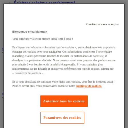
Éclairage scénique et architectural
Éclairage studio et accessoirisation
Équipement audio et Hi-Fi
Matériel de projection et vidéoprojection
Sonorisation et enregistrement professionnels
Continuer sans accepter
Studio Web radio et vidéo
Bienvenue chez Manutan
Système d'affichage dynamique et interactif
Télévision, lecteur DVD et Blu-ray
Vous offrir une visite sur-mesure, nous tient à cœur !
En cliquant sur le bouton « Autoriser tous les cookies », notre plateforme web va pouvoir
Chauffage, climatisation et traitement de l'air
échanger des cookies avec votre navigateur. Ces informations permettent à notre équipe
Voir toute la catégorie
marketing et à nos partenaires internet de mesurer les performances de notre site, et
d'analyser vos préférences d'achats. Nous pouvons ainsi vous proposer des produits encore
Chauffage
plus adaptés à vos besoins et de la publicité appropriée. Si vous souhaitez plus
Climatiseur
d'informations sur les finalités et choisir vos préférences par type de cookies, cliquez sur
Rafraîchisseur d'air
« Paramètres des cookies ».
Traitement de l'air
Et si vous choisissez de continuer votre visite sans cookies, vous êtes le bienvenu aussi !
Ventilateur
Pour en savoir plus, vous pouvez aussi consulter notre
politique de cookies.
Classement et archivage
Voir toute la catégorie
Autoriser tous les cookies
Accessoires de classement pour le bureau
Boîte et caisse d'archives
Paramètres des cookies
Chemise et trieur
Classeur, intercalaire et pochette