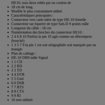
HE10, tous deux reliés par un cordon de
18 cm de long.
Modèle le plus couramment utilisé.
Caractéristiques principales :
Connecteur vers carte mère de type HE-10 femelle
Connecteur sur équerre de type Sub-D 9 points mâle
Longueur du câble : 18 cm
Numérotation des broches du connecteur HE10 :
2 4 6 8 10 Parfois la pin 10 agit comme un détrompeur
(bouché)
1 3 5 7 9 la pin 1 est soit sérigraphiée soit marquée par un
triangle
Plan de cablage :
HE-10 DB9 mâle Signal
1 1 CD
2 2 RD
3 3 TD
4 4 DTR
5 5 Gnd
6 6 DSR
7 7 RTS
8 8 CTS
9 9 RI
10 non utilisée