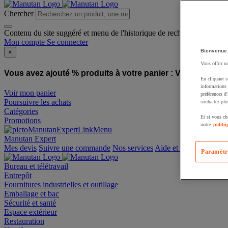
Chercher
Contenu du site suggéré et menu de l'historique de recherche
Mon compte
Se connecter
Bienvenue
×
Vous offrir u
Vous avez ajouté % produits à votre panier :
Vous avez ajo
En cliquant s
informations 
Voir mon panier
préférences d
Poursuivre les achats
souhaitez plu
Catégories
Et si vous ch
Promotions
notre
politi
Manutan Expert
offre reconditionnée
Paramètr
Mes devis
Suivre une commande
Nos services
Aide et contact
Bureau et télétravail
Entrepôt
Fournitures industrielles et outillage
Emballage et bac
Sécurité et santé
Espace extérieur