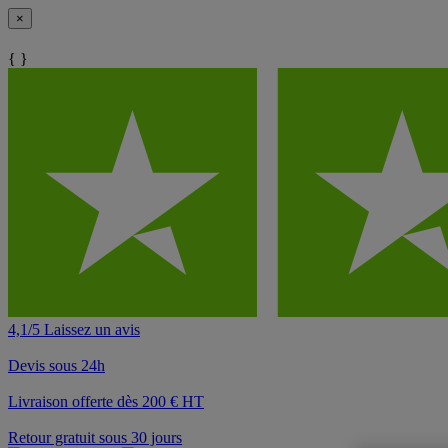
×
{ }
4,1/5 Laissez un avis
Devis sous 24h
Livraison offerte dès 200 € HT
Retour gratuit sous 30 jours