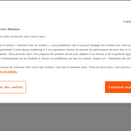
Conti
 chez Manutan
ne visite sur-mesure, nous tient à cœur !
uté un produit à votre panier :
ur le bouton « Autoriser tous les cookies », notre plateforme web va pouvoir échanger des cookies avec votre na
permettent à notre équipe marketing et à nos partenaires internet de mesurer les performances de notre site, et d'
'achats. Nous pouvons ainsi vous proposer des produits encore plus adaptés à vos besoins et de la publicité appr
s d'informations sur les finalités et choisir vos préférences par type de cookies, cliquez sur « Paramètres des coo
oisissez de continuer votre visite sans cookies, vous êtes le bienvenu aussi ! Pour en savoir plus, vous pouvez a
que de cookies.
es des cookies
Autoriser tous