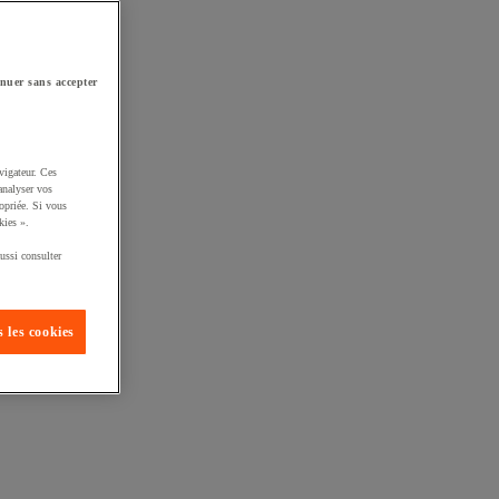
nuer sans accepter
vigateur. Ces
analyser vos
opriée. Si vous
kies ».
ussi consulter
 les cookies