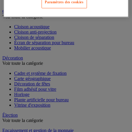
Dossier suspendu
Paramètres des cookies
Cloison et mobilier acoustique
Voir toute la catégorie
Cloison acoustique
Cloison anti-projection
Cloison de séparation
Écran de séparation pour bureau
Mobilier acoustique
Décoration
Voir toute la catégorie
Cadre et système de fixation
Carte géographique
Décoration de fêtes
Film adhésif pour vitre
Horloge
Plante artificielle pour bureau
Vitrine d'exposition
Élection
Voir toute la catégorie
Encaissement et gestion de la monnaie