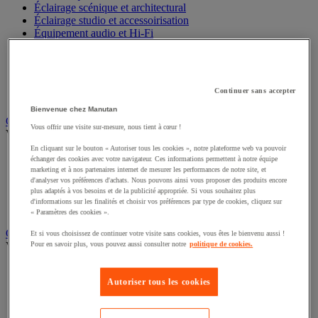
Éclairage scénique et architectural
Éclairage studio et accessoirisation
Équipement audio et Hi-Fi
Matériel de projection et vidéoprojection
Sonorisation et enregistrement professionnels
Studio Web radio et vidéo
Système d'affichage dynamique et interactif
Continuer sans accepter
Télévision, lecteur DVD et Blu-ray
Bienvenue chez Manutan
Chauffage, climatisation et traitement de l'air
Vous offrir une visite sur-mesure, nous tient à cœur !
Voir toute la catégorie
En cliquant sur le bouton « Autoriser tous les cookies », notre plateforme web va pouvoir
Chauffage
échanger des cookies avec votre navigateur. Ces informations permettent à notre équipe
Climatiseur
marketing et à nos partenaires internet de mesurer les performances de notre site, et
d'analyser vos préférences d'achats. Nous pouvons ainsi vous proposer des produits encore
Rafraîchisseur d'air
plus adaptés à vos besoins et de la publicité appropriée. Si vous souhaitez plus
Traitement de l'air
d'informations sur les finalités et choisir vos préférences par type de cookies, cliquez sur
Ventilateur
« Paramètres des cookies ».
Classement et archivage
Et si vous choisissez de continuer votre visite sans cookies, vous êtes le bienvenu aussi !
Voir toute la catégorie
Pour en savoir plus, vous pouvez aussi consulter notre
politique de cookies.
Accessoires de classement pour le bureau
Boîte et caisse d'archives
Autoriser tous les cookies
Chemise et trieur
Classeur, intercalaire et pochette