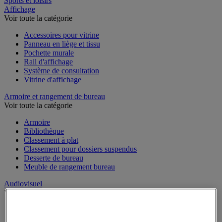
Sports et loisirs
Affichage
Voir toute la catégorie
Accessoires pour vitrine
Panneau en liège et tissu
Pochette murale
Rail d'affichage
Système de consultation
Vitrine d'affichage
Armoire et rangement de bureau
Voir toute la catégorie
Armoire
Bibliothèque
Classement à plat
Classement pour dossiers suspendus
Desserte de bureau
Meuble de rangement bureau
Audiovisuel
Voir toute la catégorie
Appareil photo, caméscope et jumelles
Connectique audio et vidéo