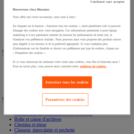
Continuer sans accepter
Éclairage scénique et architectural
Éclairage studio et accessoirisation
Bienvenue chez Manutan
Équipement audio et Hi-Fi
Vous offrir une visite sur-mesure, nous tient à cœur !
Matériel de projection et vidéoprojection
Sonorisation et enregistrement professionnels
En cliquant sur le bouton « Autoriser tous les cookies », notre plateforme web va pouvoir
Studio Web radio et vidéo
échanger des cookies avec votre navigateur. Ces informations permettent à notre équipe
Système d'affichage dynamique et interactif
marketing et à nos partenaires internet de mesurer les performances de notre site, et
d'analyser vos préférences d'achats. Nous pouvons ainsi vous proposer des produits encore
Télévision, lecteur DVD et Blu-ray
plus adaptés à vos besoins et de la publicité appropriée. Si vous souhaitez plus
d'informations sur les finalités et choisir vos préférences par type de cookies, cliquez sur
Chauffage, climatisation et traitement de l'air
« Paramètres des cookies ».
Voir toute la catégorie
Et si vous choisissez de continuer votre visite sans cookies, vous êtes le bienvenu aussi !
Chauffage
Pour en savoir plus, vous pouvez aussi consulter notre
politique de cookies.
Climatiseur
Rafraîchisseur d'air
Traitement de l'air
Autoriser tous les cookies
Ventilateur
Classement et archivage
Paramètres des cookies
Voir toute la catégorie
Accessoires de classement pour le bureau
Boîte et caisse d'archives
Chemise et trieur
Classeur, intercalaire et pochette