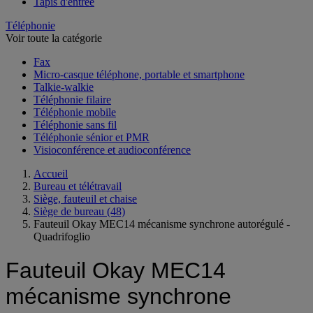
Tapis d'entrée
Téléphonie
Voir toute la catégorie
Fax
Micro-casque téléphone, portable et smartphone
Talkie-walkie
Téléphonie filaire
Téléphonie mobile
Téléphonie sans fil
Téléphonie sénior et PMR
Visioconférence et audioconférence
Accueil
Bureau et télétravail
Siège, fauteuil et chaise
Siège de bureau
(48)
Fauteuil Okay MEC14 mécanisme synchrone autorégulé -
Quadrifoglio
Fauteuil Okay MEC14
mécanisme synchrone