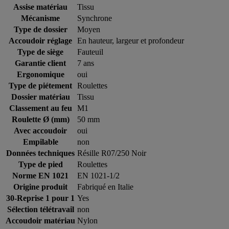
Assise matériau
Tissu
Mécanisme
Synchrone
Type de dossier
Moyen
Accoudoir réglage
En hauteur, largeur et profondeur
Type de siège
Fauteuil
Garantie client
7 ans
Ergonomique
oui
Type de piétement
Roulettes
Dossier matériau
Tissu
Classement au feu
M1
Roulette Ø (mm)
50 mm
Avec accoudoir
oui
Empilable
non
Données techniques
Résille R07/250 Noir
Type de pied
Roulettes
Norme EN 1021
EN 1021-1/2
Origine produit
Fabriqué en Italie
30-Reprise 1 pour 1
Yes
Sélection télétravail
non
Accoudoir matériau
Nylon