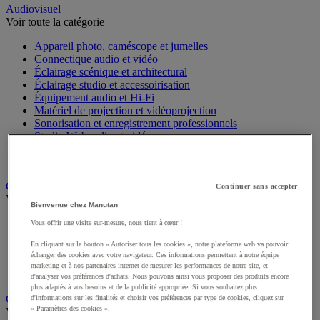
Audiovisuel
Voir toute la catégorie
Appareil photo, caméscope et jumelles
Connectique audio et vidéo
Éclairage scénique et architectural
Éclairage studio et accessoirisation
Équipement audio et Hi-Fi
Matériel de projection et vidéoprojection
Sonorisation et enregistrement professionnels
Studio Web radio et vidéo
Système d'affichage dynamique et interactif
Télévision, lecteur DVD et Blu-ray
Chauffage, climatisation et traitement de l'air
Continuer sans accepter
Voir toute la catégorie
Bienvenue chez Manutan
Chauffage
Vous offrir une visite sur-mesure, nous tient à cœur !
Climatiseur
En cliquant sur le bouton « Autoriser tous les cookies », notre plateforme web va pouvoir
Rafraîchisseur d'air
échanger des cookies avec votre navigateur. Ces informations permettent à notre équipe
Traitement de l'air
marketing et à nos partenaires internet de mesurer les performances de notre site, et
Ventilateur
d'analyser vos préférences d'achats. Nous pouvons ainsi vous proposer des produits encore
plus adaptés à vos besoins et de la publicité appropriée. Si vous souhaitez plus
Classement et archivage
d'informations sur les finalités et choisir vos préférences par type de cookies, cliquez sur
« Paramètres des cookies ».
Voir toute la catégorie