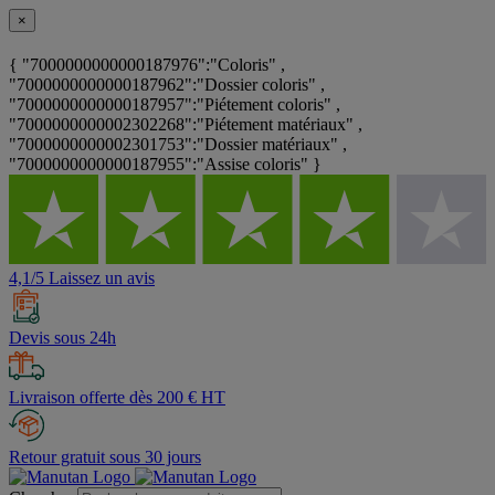
×
{ "7000000000000187976":"Coloris" ,
"7000000000000187962":"Dossier coloris" ,
"7000000000000187957":"Piétement coloris" ,
"7000000000002302268":"Piétement matériaux" ,
"7000000000002301753":"Dossier matériaux" ,
"7000000000000187955":"Assise coloris" }
4,1/5 Laissez un avis
Devis sous 24h
Livraison offerte dès 200 € HT
Retour gratuit sous 30 jours