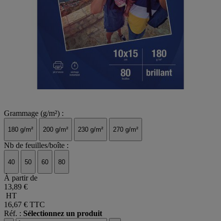
Grammage (g/m²) :
180 g/m²
200 g/m²
230 g/m²
270 g/m²
Nb de feuilles/boîte :
40
50
60
80
À partir de
13,89 €
HT
16,67 €
TTC