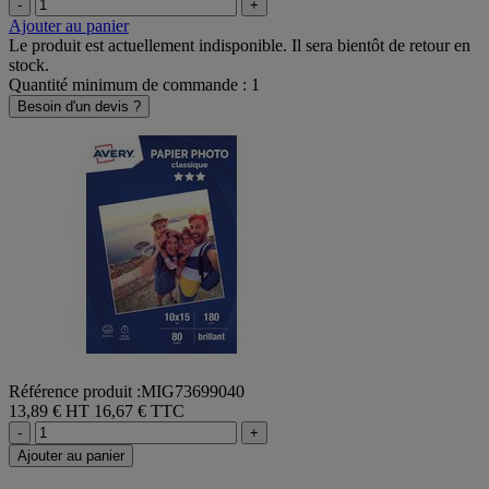
Réf. :
Sélectionnez un produit
-
+
Ajouter au panier
Le produit est actuellement indisponible. Il sera bientôt de retour en
stock.
Quantité minimum de commande : 1
Besoin d'un devis ?
Référence produit :MIG73699040
13,89 € HT
16,67 € TTC
-
+
Ajouter au panier