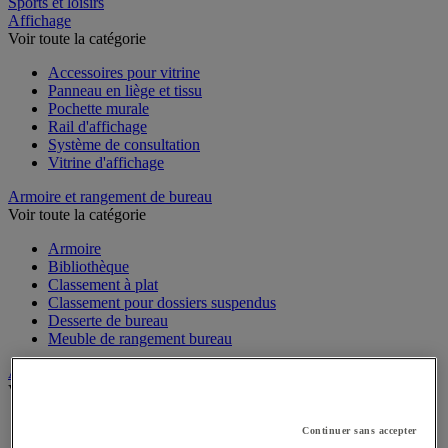
Hygiène
Sports et loisirs
Affichage
Voir toute la catégorie
Accessoires pour vitrine
Panneau en liège et tissu
Pochette murale
Rail d'affichage
Système de consultation
Vitrine d'affichage
Armoire et rangement de bureau
Voir toute la catégorie
Armoire
Bibliothèque
Classement à plat
Classement pour dossiers suspendus
Desserte de bureau
Meuble de rangement bureau
Audiovisuel
Voir toute la catégorie
Continuer sans accepter
Appareil photo, caméscope et jumelles