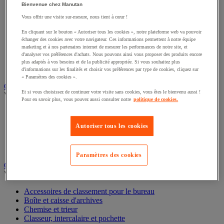
Connectique audio et vidéo
Bienvenue chez Manutan
Éclairage scénique et architectural
Vous offrir une visite sur-mesure, nous tient à cœur !
Éclairage studio et accessoirisation
Équipement audio et Hi-Fi
En cliquant sur le bouton « Autoriser tous les cookies », notre plateforme web va pouvoir
échanger des cookies avec votre navigateur. Ces informations permettent à notre équipe
Matériel de projection et vidéoprojection
marketing et à nos partenaires internet de mesurer les performances de notre site, et
Sonorisation et enregistrement professionnels
d'analyser vos préférences d'achats. Nous pouvons ainsi vous proposer des produits encore
Studio Web radio et vidéo
plus adaptés à vos besoins et de la publicité appropriée. Si vous souhaitez plus
Système d'affichage dynamique et interactif
d'informations sur les finalités et choisir vos préférences par type de cookies, cliquez sur
Télévision, lecteur DVD et Blu-ray
« Paramètres des cookies ».
Et si vous choisissez de continuer votre visite sans cookies, vous êtes le bienvenu aussi !
Chauffage, climatisation et traitement de l'air
Pour en savoir plus, vous pouvez aussi consulter notre
politique de cookies.
Voir toute la catégorie
Chauffage
Autoriser tous les cookies
Climatiseur
Rafraîchisseur d'air
Traitement de l'air
Paramètres des cookies
Ventilateur
Classement et archivage
Voir toute la catégorie
Accessoires de classement pour le bureau
Boîte et caisse d'archives
Chemise et trieur