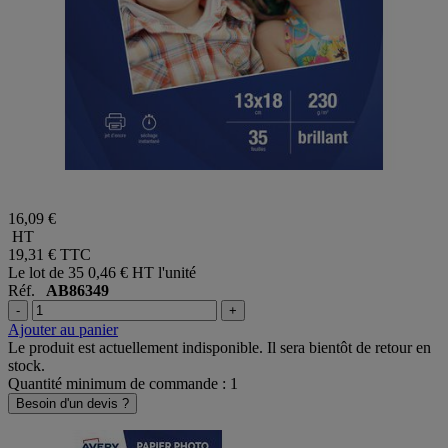
16,09 €
HT
19,31 €
TTC
Le lot de 35
0,46 € HT l'unité
Réf.
AB86349
-
+
Ajouter au panier
Le produit est actuellement indisponible. Il sera bientôt de retour en
stock.
Quantité minimum de commande : 1
Besoin d'un devis ?