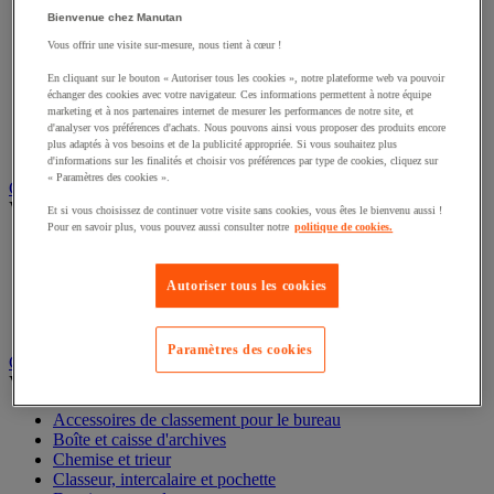
Éclairage scénique et architectural
Bienvenue chez Manutan
Éclairage studio et accessoirisation
Vous offrir une visite sur-mesure, nous tient à cœur !
Équipement audio et Hi-Fi
Matériel de projection et vidéoprojection
En cliquant sur le bouton « Autoriser tous les cookies », notre plateforme web va pouvoir
Sonorisation et enregistrement professionnels
échanger des cookies avec votre navigateur. Ces informations permettent à notre équipe
Studio Web radio et vidéo
marketing et à nos partenaires internet de mesurer les performances de notre site, et
Système d'affichage dynamique et interactif
d'analyser vos préférences d'achats. Nous pouvons ainsi vous proposer des produits encore
plus adaptés à vos besoins et de la publicité appropriée. Si vous souhaitez plus
Télévision, lecteur DVD et Blu-ray
d'informations sur les finalités et choisir vos préférences par type de cookies, cliquez sur
« Paramètres des cookies ».
Chauffage, climatisation et traitement de l'air
Voir toute la catégorie
Et si vous choisissez de continuer votre visite sans cookies, vous êtes le bienvenu aussi !
Pour en savoir plus, vous pouvez aussi consulter notre
politique de cookies.
Chauffage
Climatiseur
Rafraîchisseur d'air
Autoriser tous les cookies
Traitement de l'air
Ventilateur
Paramètres des cookies
Classement et archivage
Voir toute la catégorie
Accessoires de classement pour le bureau
Boîte et caisse d'archives
Chemise et trieur
Classeur, intercalaire et pochette