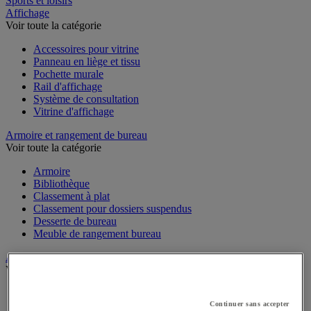
Sports et loisirs
Affichage
Voir toute la catégorie
Accessoires pour vitrine
Panneau en liège et tissu
Pochette murale
Rail d'affichage
Système de consultation
Vitrine d'affichage
Armoire et rangement de bureau
Voir toute la catégorie
Armoire
Bibliothèque
Classement à plat
Classement pour dossiers suspendus
Desserte de bureau
Meuble de rangement bureau
Audiovisuel
Voir toute la catégorie
Appareil photo, caméscope et jumelles
Connectique audio et vidéo
Continuer sans accepter