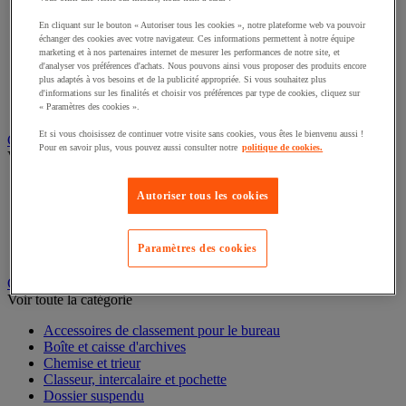
Éclairage scénique et architectural
Éclairage studio et accessoirisation
En cliquant sur le bouton « Autoriser tous les cookies », notre plateforme web va pouvoir
échanger des cookies avec votre navigateur. Ces informations permettent à notre équipe
Équipement audio et Hi-Fi
marketing et à nos partenaires internet de mesurer les performances de notre site, et
Matériel de projection et vidéoprojection
d'analyser vos préférences d'achats. Nous pouvons ainsi vous proposer des produits encore
Sonorisation et enregistrement professionnels
plus adaptés à vos besoins et de la publicité appropriée. Si vous souhaitez plus
Studio Web radio et vidéo
d'informations sur les finalités et choisir vos préférences par type de cookies, cliquez sur
Système d'affichage dynamique et interactif
« Paramètres des cookies ».
Télévision, lecteur DVD et Blu-ray
Et si vous choisissez de continuer votre visite sans cookies, vous êtes le bienvenu aussi !
Pour en savoir plus, vous pouvez aussi consulter notre
politique de cookies.
Chauffage, climatisation et traitement de l'air
Voir toute la catégorie
Autoriser tous les cookies
Chauffage
Climatiseur
Rafraîchisseur d'air
Paramètres des cookies
Traitement de l'air
Ventilateur
Classement et archivage
Voir toute la catégorie
Accessoires de classement pour le bureau
Boîte et caisse d'archives
Chemise et trieur
Classeur, intercalaire et pochette