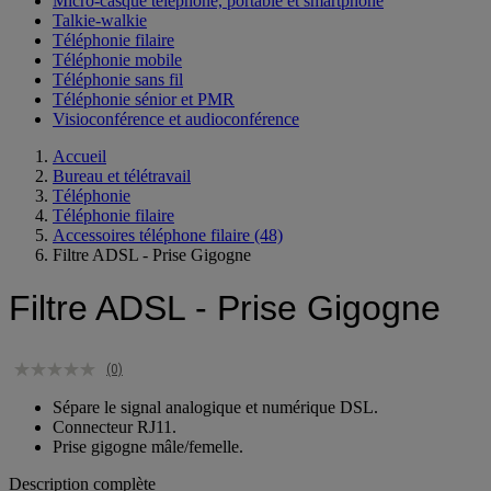
Micro-casque téléphone, portable et smartphone
Talkie-walkie
Téléphonie filaire
Téléphonie mobile
Téléphonie sans fil
Téléphonie sénior et PMR
Visioconférence et audioconférence
Accueil
Bureau et télétravail
Téléphonie
Téléphonie filaire
Accessoires téléphone filaire
(48)
Filtre ADSL - Prise Gigogne
Filtre ADSL - Prise Gigogne
(0)
Sépare le signal analogique et numérique DSL.
Connecteur RJ11.
Prise gigogne mâle/femelle.