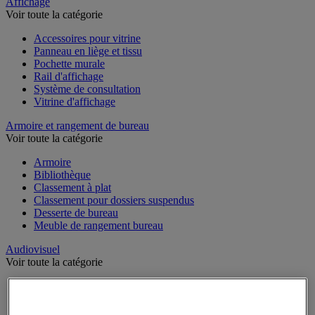
Sports et loisirs
Affichage
Voir toute la catégorie
Accessoires pour vitrine
Panneau en liège et tissu
Pochette murale
Rail d'affichage
Système de consultation
Vitrine d'affichage
Armoire et rangement de bureau
Voir toute la catégorie
Armoire
Bibliothèque
Classement à plat
Classement pour dossiers suspendus
Desserte de bureau
Meuble de rangement bureau
Audiovisuel
Voir toute la catégorie
Appareil photo, caméscope et jumelles
Connectique audio et vidéo