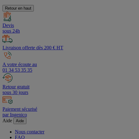
procédures d'authentification et de contrôle,
cliquez ici
.
Retour en haut
Devis
sous 24h
Livraison offerte dès 200 € HT
A votre écoute au
01 34 53 35 35
Retour gratuit
sous 30 jours
Paiement sécurisé
par Ingenico
Aide
Aide
Nous contacter