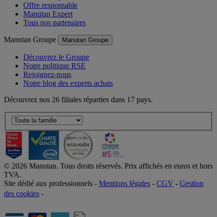
Nos avantages
Offre responsable
Manutan Expert
Tous nos partenaires
Manutan Groupe
Manutan Groupe
Découvrez le Groupe
Notre politique RSE
Rejoignez-nous
Notre blog des experts achats
Découvrez nos 26 filiales réparties dans 17 pays.
©
2026
Manutan. Tous droits réservés. Prix affichés en euros et hors
TVA.
Site dédié aux professionnels -
Mentions légales
-
CGV
-
Gestion
des cookies
-
Accessibilité  Non conformités