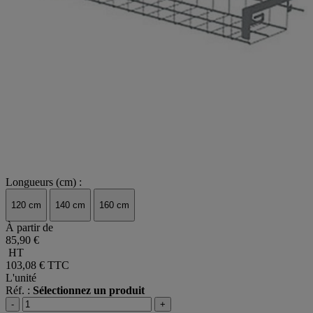
Longueurs (cm) :
120 cm
140 cm
160 cm
À partir de
85,90 €
HT
103,08 €
TTC
L'unité
Réf. :
Sélectionnez un produit