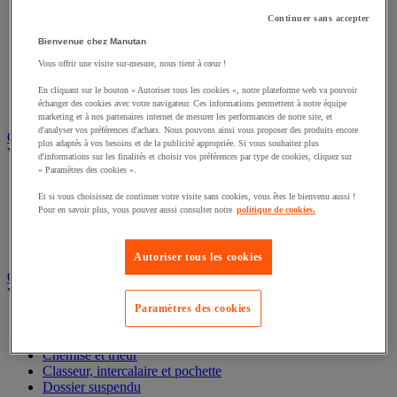
Éclairage scénique et architectural
Continuer sans accepter
Éclairage studio et accessoirisation
Équipement audio et Hi-Fi
Bienvenue chez Manutan
Matériel de projection et vidéoprojection
Vous offrir une visite sur-mesure, nous tient à cœur !
Sonorisation et enregistrement professionnels
Studio Web radio et vidéo
En cliquant sur le bouton « Autoriser tous les cookies », notre plateforme web va pouvoir
Système d'affichage dynamique et interactif
échanger des cookies avec votre navigateur. Ces informations permettent à notre équipe
marketing et à nos partenaires internet de mesurer les performances de notre site, et
Télévision, lecteur DVD et Blu-ray
d'analyser vos préférences d'achats. Nous pouvons ainsi vous proposer des produits encore
plus adaptés à vos besoins et de la publicité appropriée. Si vous souhaitez plus
Chauffage, climatisation et traitement de l'air
d'informations sur les finalités et choisir vos préférences par type de cookies, cliquez sur
Voir toute la catégorie
« Paramètres des cookies ».
Chauffage
Et si vous choisissez de continuer votre visite sans cookies, vous êtes le bienvenu aussi !
Pour en savoir plus, vous pouvez aussi consulter notre
politique de cookies.
Climatiseur
Rafraîchisseur d'air
Traitement de l'air
Autoriser tous les cookies
Ventilateur
Classement et archivage
Voir toute la catégorie
Paramètres des cookies
Accessoires de classement pour le bureau
Boîte et caisse d'archives
Chemise et trieur
Classeur, intercalaire et pochette