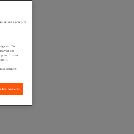
nuer sans accepter
vigateur. Ces
analyser vos
opriée. Si vous
kies ».
ussi consulter
 les cookies