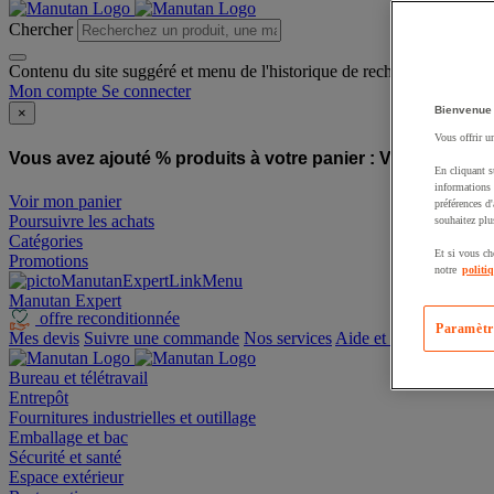
Chercher
Contenu du site suggéré et menu de l'historique de recherche
Mon compte
Se connecter
Bienvenue
×
Vous offrir u
Vous avez ajouté % produits à votre panier :
Vous avez ajo
En cliquant s
informations 
Voir mon panier
préférences d
Poursuivre les achats
souhaitez plu
Catégories
Et si vous ch
Promotions
notre
politi
Manutan Expert
offre reconditionnée
Paramètr
Mes devis
Suivre une commande
Nos services
Aide et contact
Bureau et télétravail
Entrepôt
Fournitures industrielles et outillage
Emballage et bac
Sécurité et santé
Espace extérieur