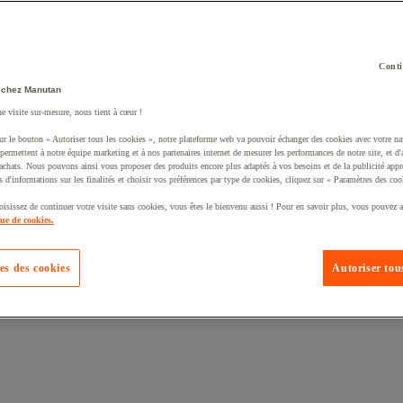
Conti
 chez Manutan
ne visite sur-mesure, nous tient à cœur !
uté un produit à votre panier :
ur le bouton « Autoriser tous les cookies », notre plateforme web va pouvoir échanger des cookies avec votre na
permettent à notre équipe marketing et à nos partenaires internet de mesurer les performances de notre site, et d'
'achats. Nous pouvons ainsi vous proposer des produits encore plus adaptés à vos besoins et de la publicité appr
s d'informations sur les finalités et choisir vos préférences par type de cookies, cliquez sur « Paramètres des coo
oisissez de continuer votre visite sans cookies, vous êtes le bienvenu aussi ! Pour en savoir plus, vous pouvez a
que de cookies.
es des cookies
Autoriser tous