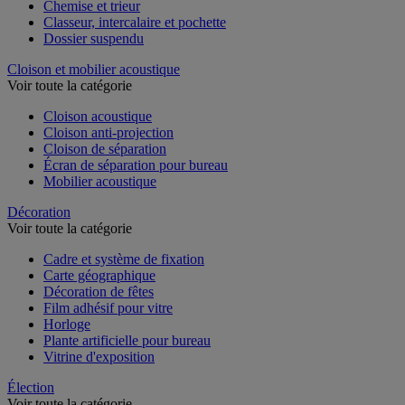
Chemise et trieur
Classeur, intercalaire et pochette
Dossier suspendu
Cloison et mobilier acoustique
Voir toute la catégorie
Cloison acoustique
Cloison anti-projection
Cloison de séparation
Écran de séparation pour bureau
Mobilier acoustique
Décoration
Voir toute la catégorie
Cadre et système de fixation
Carte géographique
Décoration de fêtes
Film adhésif pour vitre
Horloge
Plante artificielle pour bureau
Vitrine d'exposition
Élection
Voir toute la catégorie