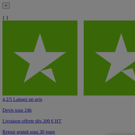
×
{ }
4,2/5 Laissez un avis
Devis sous 24h
Livraison offerte dès 200 € HT
Retour gratuit sous 30 jours