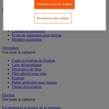
Dossier suspendu
Autoriser tous les cookies
Cloison et mobilier acoustique
Voir toute la catégorie
Paramètres des cookies
Cloison acoustique
Cloison anti-projection
Cloison de séparation
Écran de séparation pour bureau
Mobilier acoustique
Décoration
Voir toute la catégorie
Cadre et système de fixation
Carte géographique
Décoration de fêtes
Film adhésif pour vitre
Horloge
Plante artificielle pour bureau
Vitrine d'exposition
Élection
Voir toute la catégorie
Encaissement et gestion de la monnaie