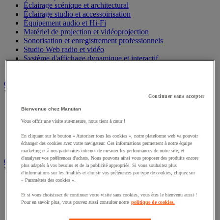
Éclairage scénique et architectural
Éclairage studio et accessoirisation
Équipement audio et Hi-Fi
Matériel de projection et vidéoprojection
Sonorisation et enregistrement professionnels
Studio Web radio et vidéo
Système d'affichage dynamique et interactif
Télévision, lecteur DVD et Blu-ray
Chauffage, climatisation et traitement de l'air
Voir toute la catégorie
Continuer sans accepter
Chauffage
Bienvenue chez Manutan
Climatiseur
Vous offrir une visite sur-mesure, nous tient à cœur !
Rafraîchisseur d'air
Traitement de l'air
En cliquant sur le bouton « Autoriser tous les cookies », notre plateforme web va pouvoir
Ventilateur
échanger des cookies avec votre navigateur. Ces informations permettent à notre équipe
marketing et à nos partenaires internet de mesurer les performances de notre site, et
d'analyser vos préférences d'achats. Nous pouvons ainsi vous proposer des produits encore
Classement et archivage
plus adaptés à vos besoins et de la publicité appropriée. Si vous souhaitez plus
Voir toute la catégorie
d'informations sur les finalités et choisir vos préférences par type de cookies, cliquez sur
« Paramètres des cookies ».
Accessoires de classement pour le bureau
Boîte et caisse d'archives
Et si vous choisissez de continuer votre visite sans cookies, vous êtes le bienvenu aussi !
Pour en savoir plus, vous pouvez aussi consulter notre
politique de cookies.
Chemise et trieur
Classeur, intercalaire et pochette