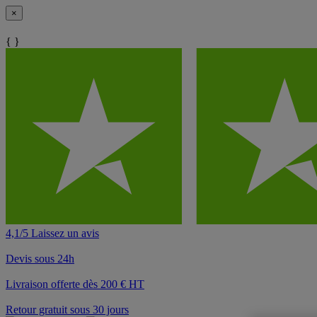
×
{ }
4,1/5 Laissez un avis
Devis sous 24h
Livraison offerte dès 200 € HT
Retour gratuit sous 30 jours