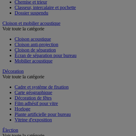
Chemise et trieur
Classeur, intercalaire et pochette
Dossier suspendu
Cloison et mobilier acoustique
Voir toute la catégorie
Cloison acoustique
Cloison anti-projection
Cloison de séparation
Écran de séparation pour bureau
Mobilier acoustique
Décoration
Voir toute la catégorie
Cadre et système de fixation
Carte géographique
Décoration de fêtes
Film adhésif pour vitre
Horloge
Plante artificielle pour bureau
Vitrine d'exposition
Élection
Voir toute la catégorie