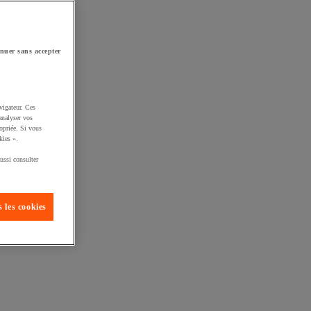
nuer sans accepter
vigateur. Ces
analyser vos
opriée. Si vous
kies ».
ussi consulter
 les cookies