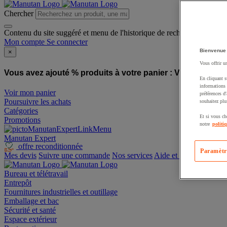
Chercher
Contenu du site suggéré et menu de l'historique de recherche
Mon compte
Se connecter
Bienvenue
×
Vous offrir u
Vous avez ajouté % produits à votre panier :
Vous avez ajo
En cliquant s
informations 
Voir mon panier
préférences d
Poursuivre les achats
souhaitez plu
Catégories
Et si vous ch
Promotions
notre
politi
Manutan Expert
offre reconditionnée
Paramètr
Mes devis
Suivre une commande
Nos services
Aide et contact
Bureau et télétravail
Entrepôt
Fournitures industrielles et outillage
Emballage et bac
Sécurité et santé
Espace extérieur