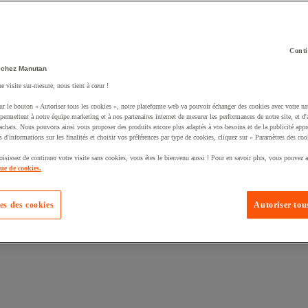
Conti
 chez Manutan
ne visite sur-mesure, nous tient à cœur !
uté un produit à votre panier :
ur le bouton « Autoriser tous les cookies », notre plateforme web va pouvoir échanger des cookies avec votre na
permettent à notre équipe marketing et à nos partenaires internet de mesurer les performances de notre site, et d'
'achats. Nous pouvons ainsi vous proposer des produits encore plus adaptés à vos besoins et de la publicité appr
s d'informations sur les finalités et choisir vos préférences par type de cookies, cliquez sur « Paramètres des coo
oisissez de continuer votre visite sans cookies, vous êtes le bienvenu aussi ! Pour en savoir plus, vous pouvez a
que de cookies.
es des cookies
Autoriser tous