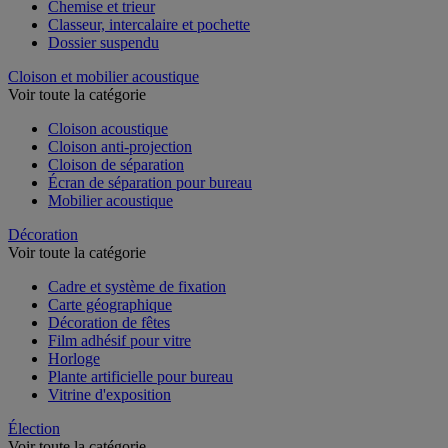
Chemise et trieur
Classeur, intercalaire et pochette
Dossier suspendu
Cloison et mobilier acoustique
Voir toute la catégorie
Cloison acoustique
Cloison anti-projection
Cloison de séparation
Écran de séparation pour bureau
Mobilier acoustique
Décoration
Voir toute la catégorie
Cadre et système de fixation
Carte géographique
Décoration de fêtes
Film adhésif pour vitre
Horloge
Plante artificielle pour bureau
Vitrine d'exposition
Élection
Voir toute la catégorie