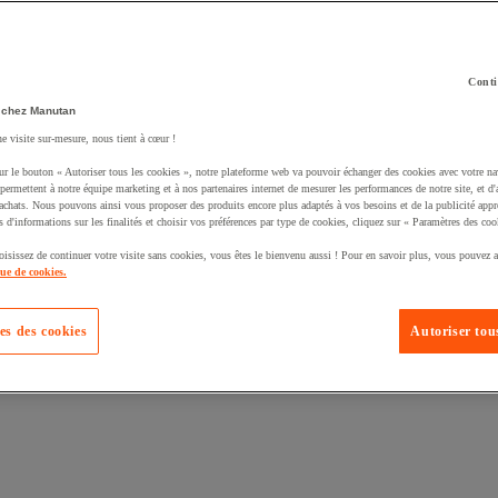
Conti
 chez Manutan
ne visite sur-mesure, nous tient à cœur !
uté un produit à votre panier :
ur le bouton « Autoriser tous les cookies », notre plateforme web va pouvoir échanger des cookies avec votre na
permettent à notre équipe marketing et à nos partenaires internet de mesurer les performances de notre site, et d'
'achats. Nous pouvons ainsi vous proposer des produits encore plus adaptés à vos besoins et de la publicité appr
s d'informations sur les finalités et choisir vos préférences par type de cookies, cliquez sur « Paramètres des coo
oisissez de continuer votre visite sans cookies, vous êtes le bienvenu aussi ! Pour en savoir plus, vous pouvez a
que de cookies.
es des cookies
Autoriser tous