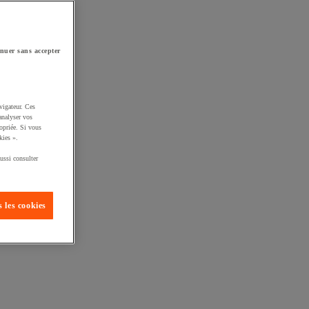
nuer sans accepter
vigateur. Ces
analyser vos
opriée. Si vous
kies ».
ussi consulter
 les cookies