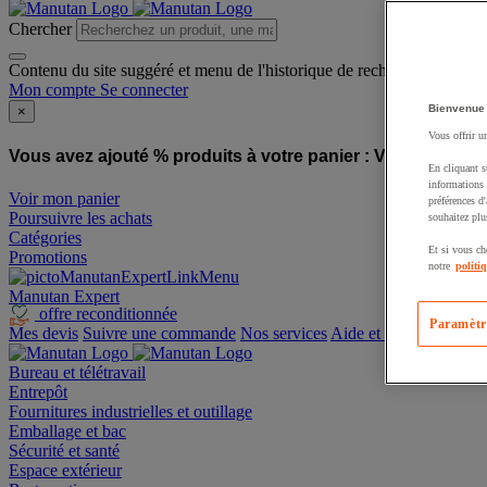
Chercher
Contenu du site suggéré et menu de l'historique de recherche
Mon compte
Se connecter
Bienvenue
×
Vous offrir u
Vous avez ajouté % produits à votre panier :
Vous avez ajo
En cliquant s
informations 
Voir mon panier
préférences d
Poursuivre les achats
souhaitez plu
Catégories
Et si vous ch
Promotions
notre
politi
Manutan Expert
offre reconditionnée
Paramètr
Mes devis
Suivre une commande
Nos services
Aide et contact
Bureau et télétravail
Entrepôt
Fournitures industrielles et outillage
Emballage et bac
Sécurité et santé
Espace extérieur