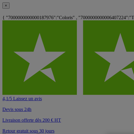
×
{ "7000000000000187976":"Coloris" , "7000000000006407224":"Têt
4,1/5 Laissez un avis
Devis sous 24h
Livraison offerte dès 200 € HT
Retour gratuit sous 30 jours